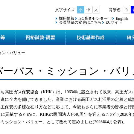
小
中
大
白
採用情報
ISO審査センター
English
会員登録の変更はこちら
ECサイト
協会案内
検査・認定等
資格試験
ョン・バリュー
パーパス・ミッション・バリ
たち高圧ガス保安協会（KHK）は、1963年に設立されて以来、高圧ガ
推進に全力を傾けてきました。産業における高圧ガス利活用の定着と成
自主保安の多様な在り方などに応じて、今後もさらに事業者の皆様と行
済に貢献するために、KHKの民間法人化40周年を迎えるこの年(2026
ミッション・バリュー」として改めて定めました(2026年4月公表)。