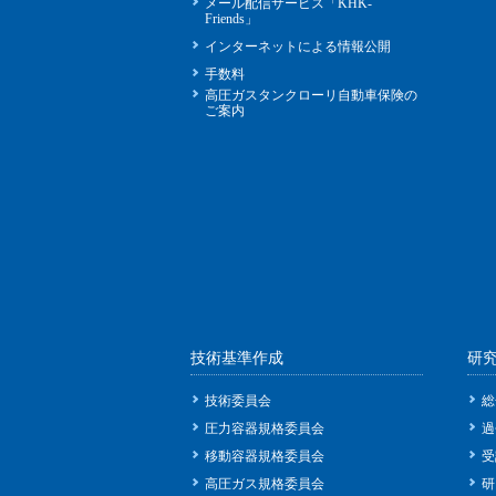
メール配信サービス「KHK-
Friends」
インターネットによる情報公開
手数料
高圧ガスタンクローリ自動車保険の
ご案内
技術基準作成
研
技術委員会
総
圧力容器規格委員会
過
移動容器規格委員会
受
高圧ガス規格委員会
研