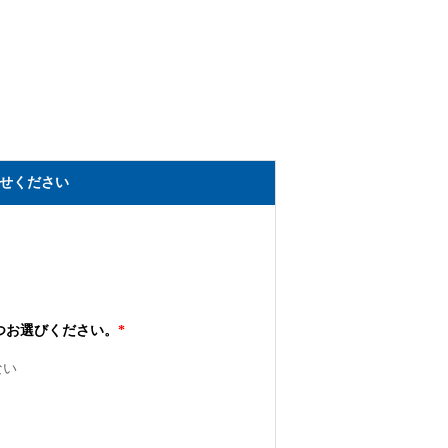
せください
つお選びください。
*
ない