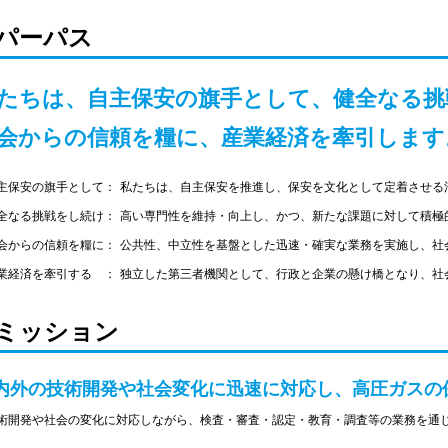
パーパス
たちは、自主保安の旗手として、健全なる挑
会からの信頼を糧に、産業経済を牽引します
主保安の旗手として：
私たちは、自主保安を推進し、保安を文化として定着させる
全なる挑戦をし続け：
高い専門性を維持・向上し、かつ、新たな課題に対して積極
会からの信頼を糧に：
公共性、中立性を基盤とした迅速・確実な業務を実施し、社
業経済を牽引する ：
独立した第三者機関として、行政と企業の懸け橋となり、社
ミッション
内外の技術開発や社会変化に迅速に対応し、高圧ガスの
術開発や社会の変化に対応しながら、検査・審査・認定・教育・調査等の業務を通