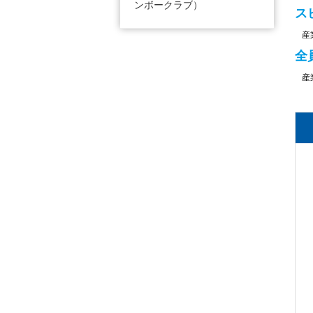
ンボークラブ）
ス
産
全
産