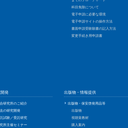
までのフローチャート
科目免除について
電子申請に必要な環境
電子申請サイトの操作方法
書面申請受験願書の記入方法
変更手続き用申請書
究開発
出版物・情報提供
合研究所のご紹介
出版物・保安啓発用品等
去の研究開発
出版物
託試験／受託研究
視聴覚教材
究所主催セミナー
購入案内