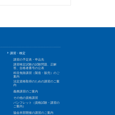
講習・検定
講習の予定表・申込先
講習検定試験の試験問題、正解
答、合格者番号の公表
科目免除講習（製造・販売）のご
案内
法定資格取得のための講習のご案
内
義務講習のご案内
その他の資格講習
パンフレット（資格試験・講習の
ご案内）
協会本部開催の講習のご案内