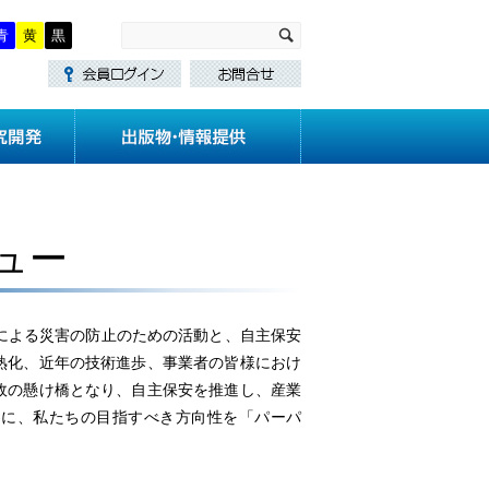
青
黄
黒
・講習
技術基準作成
研究開発
ュー
スによる災害の防止のための活動と、自主保安
熟化、近年の技術進歩、事業者の皆様におけ
政の懸け橋となり、自主保安を推進し、産業
年)に、私たちの目指すべき方向性を「パーパ