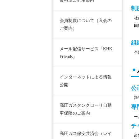
資料室ご利用案内
制
社
会員制度について（入会の
国
ご案内）
組
メール配信サービス「KHK-
企
Friends」
インターネットによる情報
公開
公
独
高圧ガスタンクローリ自動
専
車保険のご案内
一
チ
高圧ガス保安共済会（レイ
産