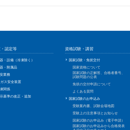
査・認定等
資格試験・講習
器・設備（冷凍除く）
国家試験・免状交付
器・附属品
国家資格について
国家試験の正解答、合格者番号、
安業務
試験問題の公表
Pガス安全装置
免状の交付申請について
凍関係
よくある質問
示基準の改正・追加
国家試験のお申込み
受験案内書、試験会場地図
受験上の注意事項とお知らせ
国家試験のお申込み（電子申請）
国家試験のお申込みから合格発表