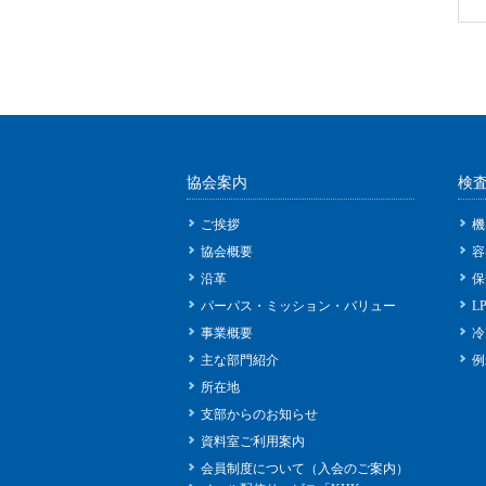
協会案内
検
ご挨拶
機
協会概要
容
沿革
保
パーパス・ミッション・バリュー
L
事業概要
冷
主な部門紹介
例
所在地
支部からのお知らせ
資料室ご利用案内
会員制度について（入会のご案内）