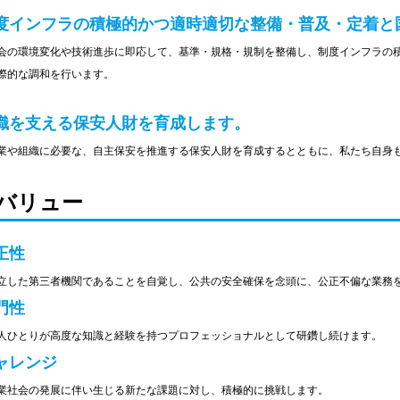
度インフラの積極的かつ適時適切な整備・普及・定着と
会の環境変化や技術進歩に即応して、基準・規格・規制を整備し、制度インフラの
際的な調和を行います。
織を支える保安人財を育成します。
業や組織に必要な、自主保安を推進する保安人財を育成するとともに、私たち自身
バリュー
正性
立した第三者機関であることを自覚し、公共の安全確保を念頭に、公正不偏な業務
門性
人ひとりが高度な知識と経験を持つプロフェッショナルとして研鑽し続けます。
ャレンジ
業社会の発展に伴い生じる新たな課題に対し、積極的に挑戦します。