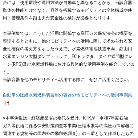
合には、使用環境や運用方法が自動車と異なることから、当該容器
単体の性能だけでなく、容器を搭載するモビリティの全体構成や使
用・管理条件を踏まえた安全性の検討が必要となります。
本事例集では、こうした活用に関係する高圧ガス保安法令の概要を
整理するとともに、他のモビリティへの活用に際して求められる安
全性確保の考え方を示したうえで、水素燃料電池鉄道車両、鉱山用
水素エンジン大型ダンプトラック、FCトラクタ、タイヤ式門型クレ
ーン(RTG)及び水素燃料船における具体的な活用事例を紹介していま
す。
当該容器を他のモビリティへ活用する際に、ぜひご活用ください。
自動車の圧縮水素燃料装置用の容器の他モビリティへの活用事例集
※本事例集は、経済産業省の委託を受け、KHKが「令和7年度石油・
ガス等供給に係る保安対策調査等事業(圧縮水素等の高圧ガス容器に
関連する規制等の国内外の動向等調査)」の一環として作成したもの