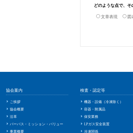
どのような点で、そ
文章表現
図
協会案内
検査・認定等
ご挨拶
機器・設備（冷凍除く）
協会概要
容器・附属品
沿革
保安業務
パーパス・ミッション・バリュー
LPガス安全装置
事業概要
冷凍関係