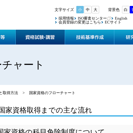
小
中
大
白
採用情報
ISO審査センター
English
会員登録の変更はこちら
ECサイト
協会案内
検査・認定等
資格試験
ーチャート
と取得方法
>
国家資格のフローチャート
国家資格取得までの主な流れ
国家資格の科目免除制度について