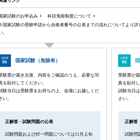
関連リンク
国家試験のお申込み
科目免除制度について
※国家試験の受験申請から合格者番号の公表までの流れについてより詳
い。
STEP
STEP
国家試験（免除有）
国
06
06
受験票が届き次第、内容をご確認のうえ、必要な写
受験票が届
真を貼付してください。
真を貼付し
試験当日は受験票をお持ちの上、会場にお越しくだ
試験当日は
さい。
さい。
正解答・試験問題の公表
正解答
試験問題および択一問題については11月上旬
試験問