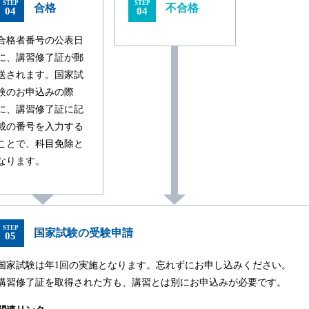
STEP
STEP
合格
不合格
04
04
合格者番号の公表日
に、講習修了証が郵
送されます。国家試
験のお申込みの際
に、講習修了証に記
載の番号を入力する
ことで、科目免除と
なります。
STEP
国家試験の受験申請
05
国家試験は年1回の実施となります。忘れずにお申し込みください。
講習修了証を取得された方も、講習とは別にお申込みが必要です。