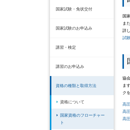
国家試験・免状交付
国
ま
国家試験のお申込み
詳
試
講習・検定
講習のお申込み
協
ま
資格の種類と取得方法
ク
資格について
高
高
国家資格のフローチャー
高
ト