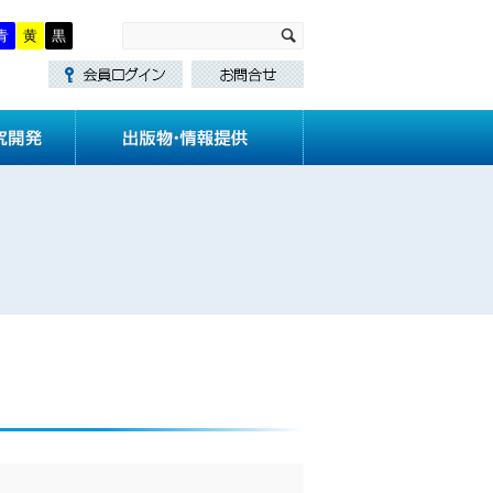
青
黄
黒
・講習
技術基準作成
研究開発