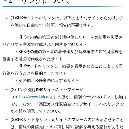
2. リンクについて
(1)KHKサイトへのリンクは、以下のようなサイトからのリンク
を除いて自由です（許可、報告は不要です）。
・KHKその他の第三者を誹謗中傷したり、その信用を失墜さ
せたりする意図で作成された内容を含むサイト
・KHKその他の第三者の著作権及び商標権等の知的財産権を
侵害する意図で作成されたサイト
・KHKサイトへリンクし、内容を表示させることによって商
行為を行うことを目的としたサイト
・その他、公序良俗に反するサイト
(2)リンク先はKHKサイトのトップページ
（
https://www.khk.or.jp
）のほか、個別ページへのリンクも自由
です。なお、「高圧ガス保安協会ウェブサイト」へのリンクで
ある旨を明示してください。
(3)KHKサイトをリンク元サイトのフレーム内に表示させること
は、情報の発信元について利用者に誤解を与える恐れがあるた