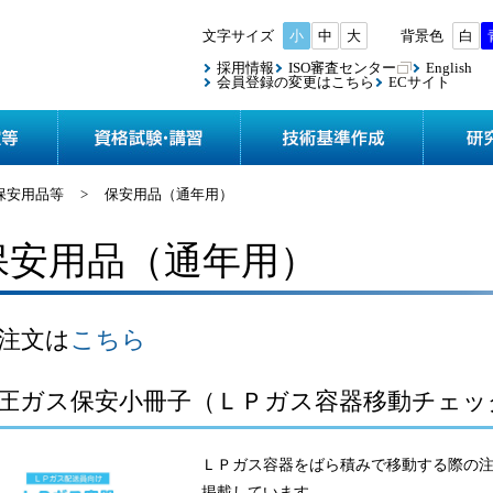
小
中
大
白
採用情報
ISO審査センター
English
会員登録の変更はこちら
ECサイト
協会案内
検査・認定等
資格試験
保安用品等
>
保安用品（通年用）
保安用品（通年用）
注文は
こちら
圧ガス保安小冊子（ＬＰガス容器移動チェッ
ＬＰガス容器をばら積みで移動する際の
掲載しています。