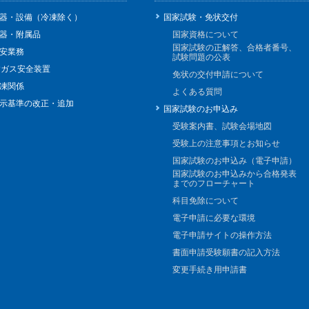
器・設備（冷凍除く）
国家試験・免状交付
器・附属品
国家資格について
国家試験の正解答、合格者番号、
安業務
試験問題の公表
Pガス安全装置
免状の交付申請について
凍関係
よくある質問
示基準の改正・追加
国家試験のお申込み
受験案内書、試験会場地図
受験上の注意事項とお知らせ
国家試験のお申込み（電子申請）
国家試験のお申込みから合格発表
までのフローチャート
科目免除について
電子申請に必要な環境
電子申請サイトの操作方法
書面申請受験願書の記入方法
変更手続き用申請書