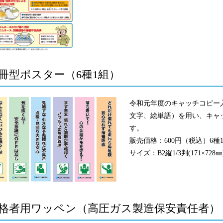
冊型ポスター（6種1組）
令和元年度のキャッチコピー
文字、絵単語）を用い、キャ
す。
販売価格：600円（税込）6種
サイズ：B2縦1/3判(171×728㎜
格者用ワッペン（高圧ガス製造保安責任者）