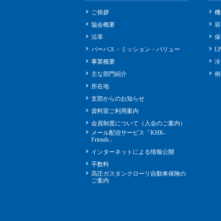
ご挨拶
機
協会概要
容
沿革
保
パーパス・ミッション・バリュー
L
事業概要
冷
主な部門紹介
例
所在地
支部からのお知らせ
資料室ご利用案内
会員制度について（入会のご案内）
メール配信サービス「KHK-
Friends」
インターネットによる情報公開
手数料
高圧ガスタンクローリ自動車保険の
ご案内