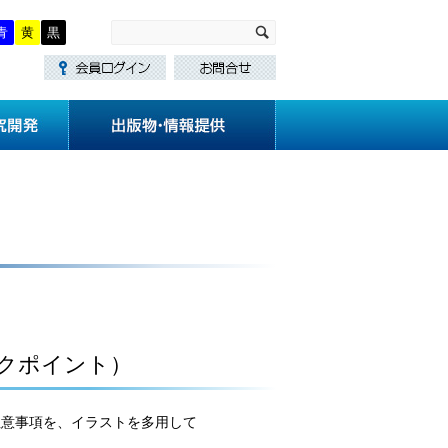
青
黄
黒
・講習
技術基準作成
研究開発
クポイント）
注意事項を、イラストを多用して