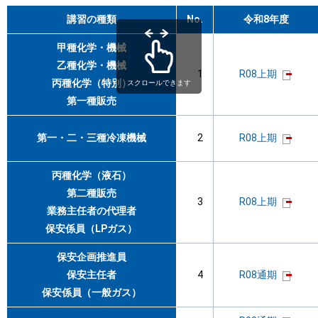
講習の種類
No.
令和8年度
甲種化学・機械
乙種化学・機械
1
R08上期
丙種化学（特別）
第一種販売
第一・二・三種冷凍機械
2
R08上期
丙種化学（液石）
第二種販売
3
R08上期
業務主任者の代理者
保安係員（LPガス）
保安企画推進員
保安主任者
4
R08通期
保安係員（一般ガス）