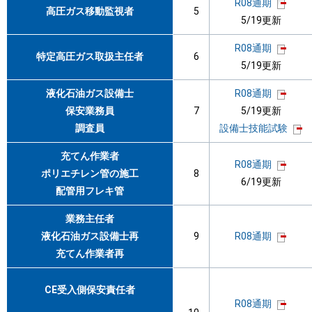
R08通期
高圧ガス移動監視者
5
5/19更新
R08通期
特定高圧ガス取扱主任者
6
5/19更新
液化石油ガス設備士
R08通期
保安業務員
7
5/19更新
調査員
設備士技能試験
充てん作業者
R08通期
ポリエチレン管の施工
8
6/19更新
配管用フレキ管
業務主任者
液化石油ガス設備士再
9
R08通期
充てん作業者再
CE受入側保安責任者
R08通期