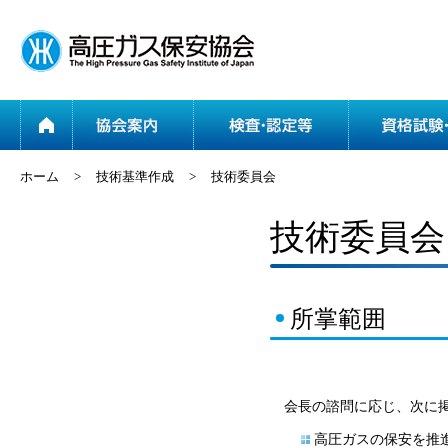
ホーム
協会案内
ホーム
>
技術基準作成
>
技術委員会
技術委員会
所掌範囲
会長の諮問に応じ、次に
高圧ガスの保安を推