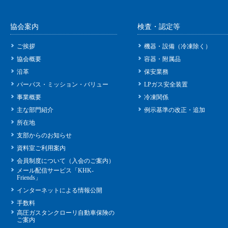
協会案内
検査・認定等
ご挨拶
機器・設備（冷凍除く）
協会概要
容器・附属品
沿革
保安業務
パーパス・ミッション・バリュー
LPガス安全装置
事業概要
冷凍関係
主な部門紹介
例示基準の改正・追加
所在地
支部からのお知らせ
資料室ご利用案内
会員制度について（入会のご案内）
メール配信サービス「KHK-
Friends」
インターネットによる情報公開
手数料
高圧ガスタンクローリ自動車保険の
ご案内