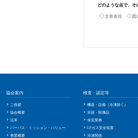
どのような点で、そ
文章表現
図
協会案内
検査・認定等
ご挨拶
機器・設備（冷凍除く）
協会概要
容器・附属品
沿革
保安業務
パーパス・ミッション・バリュー
LPガス安全装置
事業概要
冷凍関係