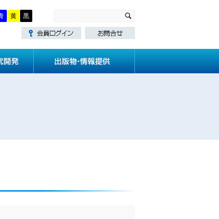
青
黄
黒
・講習
技術基準作成
研究開発