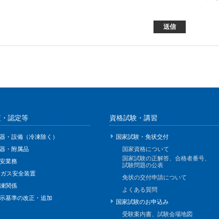
査・認定等
資格試験・講習
器・設備（冷凍除く）
国家試験・免状交付
器・附属品
国家資格について
国家試験の正解答、合格者番号、
安業務
試験問題の公表
Pガス安全装置
免状の交付申請について
凍関係
よくある質問
示基準の改正・追加
国家試験のお申込み
受験案内書、試験会場地図