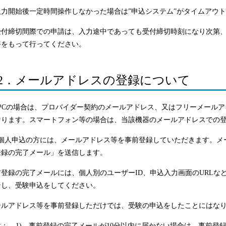
入力開始後一定時間操作しなかった場合は”申込システム”がタイムアウ
受付締切間際での申請は、入力途中であっても受付締切時刻になり次第
裕をもって行ってください。
2．メールアドレスの登録について
) PCの場合は、プロバイダー契約のメールアドレス、又はフリーメールア
なります。スマートフォン等の場合は、当該機器のメールアドレスでの
2) 個人申込の方には、メールアドレス等を事前登録していただきます。
登録の完了メール」を送信します。
登録の完了メールには、個人別のユーザーID、申込入力画面のURLなど
ンし、受験申込をしてください。
ールアドレス等を事前登録しただけでは、受験の申込をしたことにはな
意：
1)
事前登録の完了メールが10分以内に届かない場合は、事前登