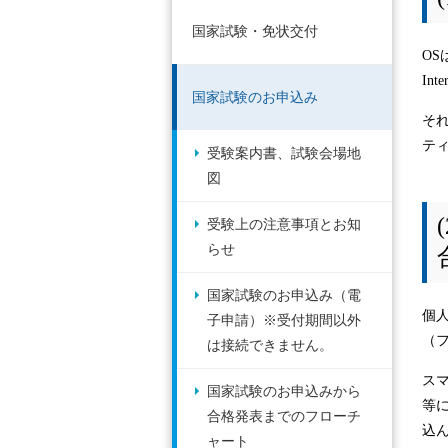
国家試験・免状交付
OS
In
国家試験のお申込み
そ
テ
受験案内書、試験会場地
図
受験上の注意事項とお知
らせ
国家試験のお申込み（電
個
子申請）※受付期間以外
（
は接続できません。
ス
国家試験のお申込みから
等
合格発表までのフローチ
込
ャート