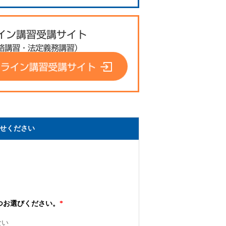
せください
つお選びください。
*
ない