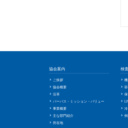
協会案内
検
ご挨拶
機
協会概要
容
沿革
保
パーパス・ミッション・バリュー
L
事業概要
冷
主な部門紹介
例
所在地