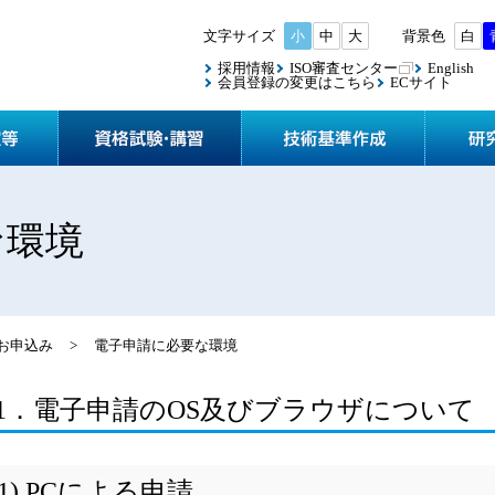
小
中
大
白
採用情報
ISO審査センター
English
会員登録の変更はこちら
ECサイト
協会案内
検査・認定等
資格試験
な環境
お申込み
>
電子申請に必要な環境
1．電子申請のOS及びブラウザについて
(1) PCによる申請