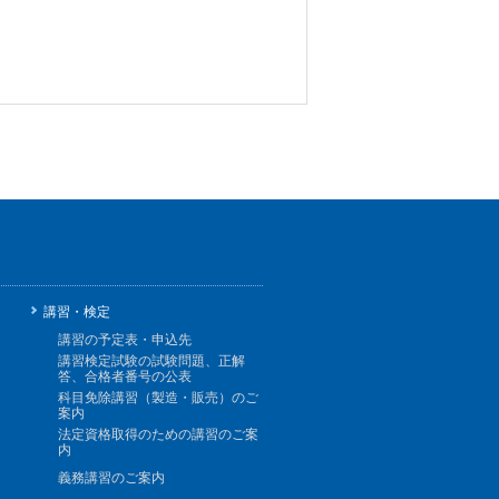
講習・検定
講習の予定表・申込先
講習検定試験の試験問題、正解
答、合格者番号の公表
科目免除講習（製造・販売）のご
案内
法定資格取得のための講習のご案
内
義務講習のご案内