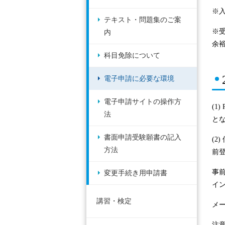
※
テキスト・問題集のご案
※
内
余
科目免除について
電子申請に必要な環境
電子申請サイトの操作方
(1
法
と
書面申請受験願書の記入
(
方法
前
事前
変更手続き用申請書
イ
講習・検定
メ
注