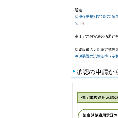
通達：
冷凍保安規則第7条第1項
て
高圧ガス保安法関係通達
冷媒設備の大臣認定試験
冷凍装置の試験基準（令和
承認の申請か