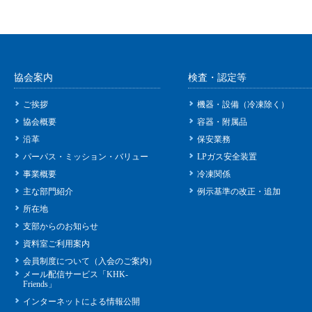
協会案内
検査・認定等
ご挨拶
機器・設備（冷凍除く）
協会概要
容器・附属品
沿革
保安業務
パーパス・ミッション・バリュー
LPガス安全装置
事業概要
冷凍関係
主な部門紹介
例示基準の改正・追加
所在地
支部からのお知らせ
資料室ご利用案内
会員制度について（入会のご案内）
メール配信サービス「KHK-
Friends」
インターネットによる情報公開