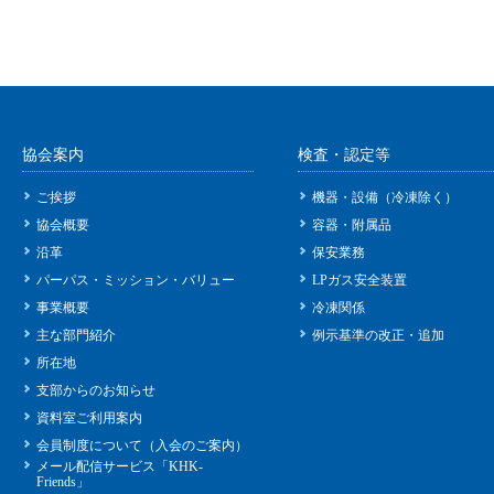
協会案内
検査・認定等
ご挨拶
機器・設備（冷凍除く）
協会概要
容器・附属品
沿革
保安業務
パーパス・ミッション・バリュー
LPガス安全装置
事業概要
冷凍関係
主な部門紹介
例示基準の改正・追加
所在地
支部からのお知らせ
資料室ご利用案内
会員制度について（入会のご案内）
メール配信サービス「KHK-
Friends」