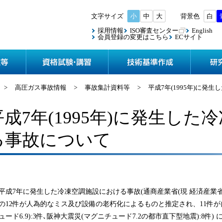
小
中
大
白
採用情報
ISO審査センター
English
会員登録の変更はこちら
ECサイト
協会案内
検査・認定等
資格試験
>
高圧ガス事故情報
>
事故集計資料等
>
平成7年(1995年)に
平成7年(1995年)に発生し
る事故について
平成7年に発生した冷凍空調施設における事故(通商産業省(現 経済産業省
の12件が人為的なミス及び設備の老朽化によるものと推定され、11件が
ュード6.9):3件､阪神大震災(マグニチュード7.2の都市直下型地震):8件