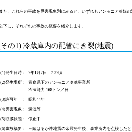
また、これらの事故を災害現象別にみると、いずれもアンモニア冷媒の
以下に、それぞれの事故の概要を紹介します。
(その1) 冷蔵庫内の配管にき裂(地震)
(1)発生日時：
7年1月7日 7:37頃
(2)発生場所：
青森県下のアンモニア冷凍事業所
冷凍能力 168トン／日
(3)許可年 ：
昭和44年
(4)災害現象：
漏洩等
(5)取扱状態：
停止中
(6)事故概要：
三陸はるか沖地震の余震発生後、事業所内を点検したと