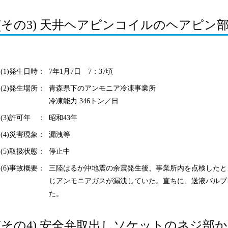
(その3) 天井ヘアピンコイルのヘアピン部
(1)発生日時：
7年1月7日 7：37頃
(2)発生場所：
青森県下のアンモニア冷凍事業所
冷凍能力 346トン／日
(3)許可年 ：
昭和43年
(4)災害現象：
漏洩等
(5)取扱状態：
停止中
(6)事故概要：
三陸はるか沖地震の余震発生後、事業所内を点検したと
じアンモニアガスが漏洩していた。直ちに、送液バルブ
た。
(その4) 安全弁取出しソケットのネジ部か