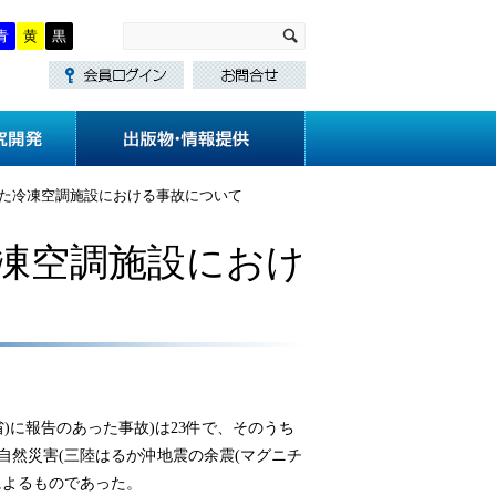
青
黄
黒
・講習
技術基準作成
研究開発
発生した冷凍空調施設における事故について
た冷凍空調施設におけ
)に報告のあった事故)は23件で、そのうち
自然災害(三陸はるか沖地震の余震(マグニチ
) によるものであった。