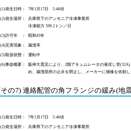
(1)発生日時：
7年1月17日 5:46頃
(2)発生場所：
兵庫県下のアンモニア冷凍事業所
冷凍能力 599.2トン／日
(3)許可年 ：
昭和43年
(4)災害現象：
漏洩等
(5)取扱状態：
運転中
(6)事故概要：
阪神大震災により、2階アキュムレータの液戻し管(32A
め、漏洩箇所の止弁を閉止し、メーカーに補修を依頼し
(その7) 連絡配管の角フランジの緩み(地震
(1)発生日時：
7年1月17日 5:46頃
(2)発生場所：
兵庫県下のアンモニア冷凍事業所