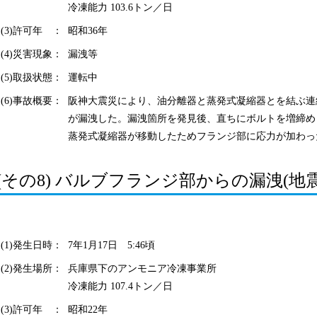
冷凍能力 103.6トン／日
(3)許可年 ：
昭和36年
(4)災害現象：
漏洩等
(5)取扱状態：
運転中
(6)事故概要：
阪神大震災により、油分離器と蒸発式凝縮器とを結ぶ連
が漏洩した。漏洩箇所を発見後、直ちにボルトを増締め
蒸発式凝縮器が移動したためフランジ部に応力が加わっ
(その8) バルブフランジ部からの漏洩(地震
(1)発生日時：
7年1月17日 5:46頃
(2)発生場所：
兵庫県下のアンモニア冷凍事業所
冷凍能力 107.4トン／日
(3)許可年 ：
昭和22年