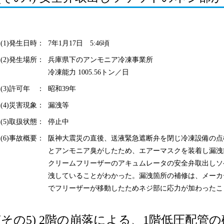
(1)発生日時：
7年1月17日 5:46頃
(2)発生場所：
兵庫県下のアンモニア冷凍事業所
冷凍能力 1005.56トン／日
(3)許可年 ：
昭和39年
(4)災害現象：
漏洩等
(5)取扱状態：
停止中
(6)事故概要：
阪神大震災の直後、送液緊急遮断弁を閉じ冷凍設備の点
とアンモニア臭がしたため、エアーマスクを装着し漏洩
クリームフリーザーのアキュムレータの安全弁取出しソケッ
洩していることがわかった。漏洩箇所の補修は、メーカ
でフリーザーが移動したためネジ部に応力が加わったこ
(その5) 2階の崩落による、1階低圧配管の