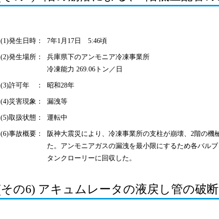
(1)発生日時：
7年1月17日 5:46頃
(2)発生場所：
兵庫県下のアンモニア冷凍事業所
冷凍能力 269.06トン／日
(3)許可年 ：
昭和28年
(4)災害現象：
漏洩等
(5)取扱状態：
運転中
(6)事故概要：
阪神大震災により、冷凍事業所の支柱が崩壊、2階の機
た。アンモニアガスの漏洩を最小限にするため各バルブ
タンクローリーに回収した。
(その6) アキュムレータの液戻し管の破断