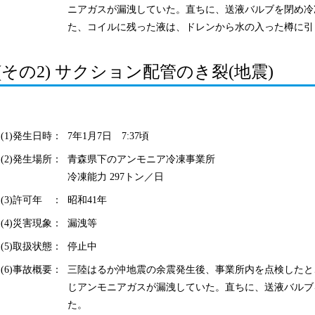
ニアガスが漏洩していた。直ちに、送液バルブを閉め冷
た、コイルに残った液は、ドレンから水の入った樽に引
(その2) サクション配管のき裂(地震)
(1)発生日時：
7年1月7日 7:37頃
(2)発生場所：
青森県下のアンモニア冷凍事業所
冷凍能力 297トン／日
(3)許可年 ：
昭和41年
(4)災害現象：
漏洩等
(5)取扱状態：
停止中
(6)事故概要：
三陸はるか沖地震の余震発生後、事業所内を点検したと
じアンモニアガスが漏洩していた。直ちに、送液バルブ
た。