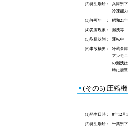
(2)発生場所：
兵庫県下
冷凍能力
(3)許可年 ：
昭和21年
(4)災害現象：
漏洩等
(5)取扱状態：
運転中
(6)事故概要：
冷蔵倉庫
アンモニ
の漏洩は
時に衝撃
(その5) 圧
(1)発生日時：
8年12月1
(2)発生場所：
千葉県下