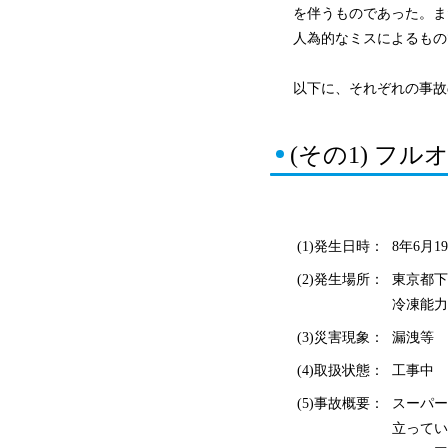
を伴うものであった。ま
人為的なミスによるもの
以下に、それぞれの事故
(その1) フ
(1)発生日時：
8年6月19
(2)発生場所：
東京都下
冷凍能力
(3)災害現象：
漏洩等
(4)取扱状態：
工事中
(5)事故概要：
スーパー
立ってい