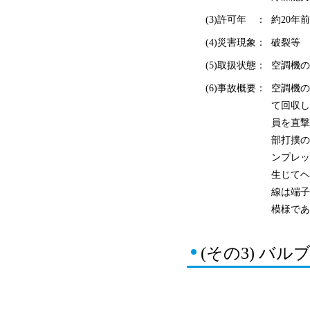
(3)許可年 ：
約20年前
(4)災害現象：
破裂等
(5)取扱状態：
空調機の
(6)事故概要：
空調機の
て回収し
員を直撃
部打撲の
ンプレッ
生じてヘ
線は端子
模様であ
(その3) バ