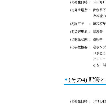
(1)発生日時：
8年8月1
(2)発生場所：
青森県下
冷凍能力
(3)許可年 ：
昭和27年
(4)災害現象：
漏洩等
(5)取扱状態：
運転中
(6)事故概要：
液ポンプ
べきとこ
アンモニ
ともに消
(その4) 配
(1)発生日時：
8年11月2