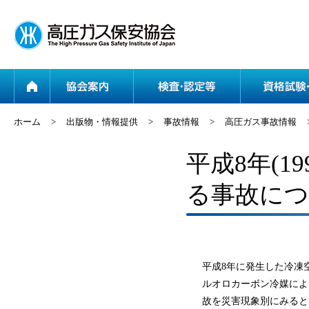
ホーム
協会案内
ホーム
>
出版物・情報提供
>
事故情報
>
高圧ガス事故情報
平成8年(
る事故に
平成8年に発生した冷凍
ルオロカーボン冷媒によ
故を災害現象別にみると