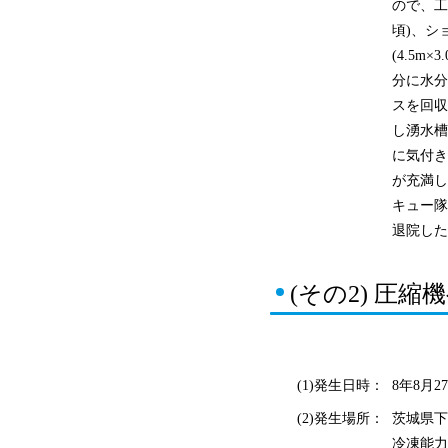
ので、工
頃)、シ
(4.5
分に水分
スを回収
し湧水槽
に気付き
が充満し
キュー隊
退院した
(その2) 圧
(1)発生日時：
8年8月27
(2)発生場所：
茨城県下
冷凍能力