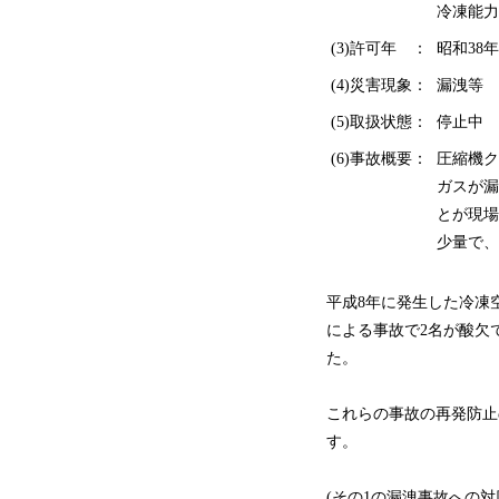
冷凍能力
(3)許可年 ：
昭和38年
(4)災害現象：
漏洩等
(5)取扱状態：
停止中
(6)事故概要：
圧縮機ク
ガスが漏
とが現場
少量で、
平成8年に発生した冷凍
による事故で2名が酸欠
た。
これらの事故の再発防止
す。
(その1の漏洩事故への対