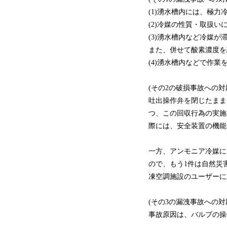
(1)湧水槽内には、極力
(2)冷媒の性質・取扱
(3)湧水槽内など冷媒
また、併せて酸素濃度を
(4)湧水槽内などで作
(その2の破損事故への対
吐出操作弁を閉じたまま
つ、この回収行為の実施
際には、安全装置の機能
一方、アンモニア冷媒に
ので、もう1件は自然災
凍空調施設のユーザーに
(その3の漏洩事故への対
事故原因は、バルブの操