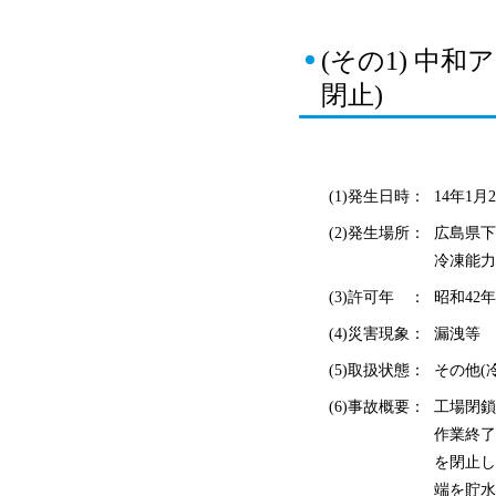
(その1) 中
閉止)
(1)発生日時：
14年1月2
(2)発生場所：
広島県下
冷凍能力
(3)許可年 ：
昭和42年
(4)災害現象：
漏洩等
(5)取扱状態：
その他(
(6)事故概要：
工場閉鎖
作業終了
を閉止し
端を貯水