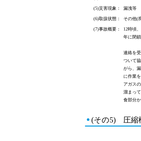
(5)災害現象：
漏洩等
(6)取扱状態：
その他(
(7)事故概要：
12時頃
年に閉鎖
連絡を受
ついて協
がら、漏
に作業を
アガスの
溜まって
食部分か
(その5) 圧