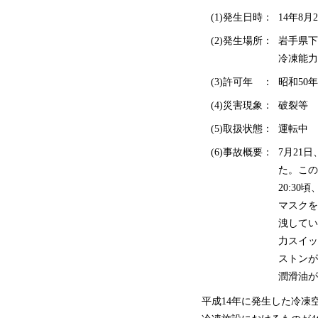
(1)発生日時：
14年8月2
(2)発生場所：
岩手県下
冷凍能力
(3)許可年 ：
昭和50年
(4)災害現象：
破裂等
(5)取扱状態：
運転中
(6)事故概要：
7月21
た。この
20:3
マスクを
洩してい
力スイッ
ストンが
潤滑油が
平成14年に発生した冷凍