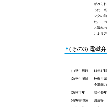
がみられ
った。点
ンクの前
た。この
ス漏れの
により穴
(その3) 電
(1)発生日時：
14年4月5
(2)発生場所：
神奈川県
冷凍能力 
(3)許可年 ：
昭和40年
(4)災害現象：
漏洩等