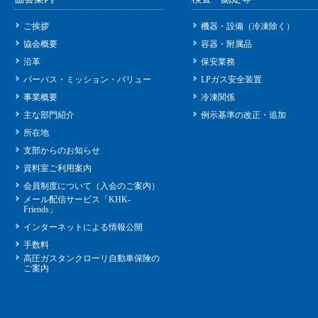
ご挨拶
機器・設備（冷凍除く）
協会概要
容器・附属品
沿革
保安業務
パーパス・ミッション・バリュー
LPガス安全装置
事業概要
冷凍関係
主な部門紹介
例示基準の改正・追加
所在地
支部からのお知らせ
資料室ご利用案内
会員制度について（入会のご案内）
メール配信サービス「KHK-
Friends」
インターネットによる情報公開
手数料
高圧ガスタンクローリ自動車保険の
ご案内