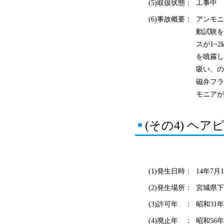
(5)取扱状態：
工事中
(6)事故概要：
アンモニ
動試験を
スが1~
を噴霧し
吸い、の
磁弁フラ
モニアが
(その4) ヘ
(1)発生日時：
14年7月1
(2)発生場所：
宮城県下
(3)許可年 ：
昭和31年
(4)廃止年 ：
昭和56年