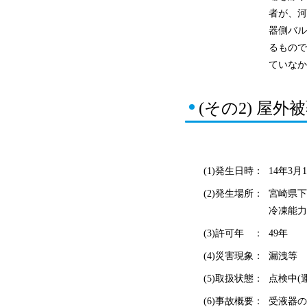
者が、河
器側バル
るもので
ていなか
(その2) 屋
(1)発生日時：
14年3月1
(2)発生場所：
宮崎県下
冷凍能力
(3)許可年 ：
49年
(4)災害現象：
漏洩等
(5)取扱状態：
点検中(
(6)事故概要：
受液器の