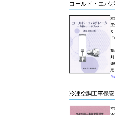
コールド・エバポ
本
圧
Ｃ
て
商
判
発
定
※
冷凍空調工事保安
本
冷