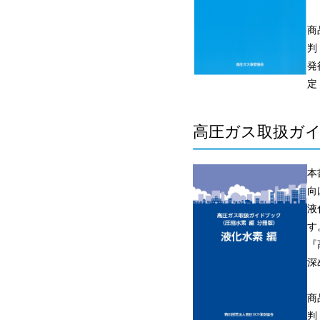
商
判
発
定
高圧ガス取扱ガ
本
向
液
す
『
深
商
判