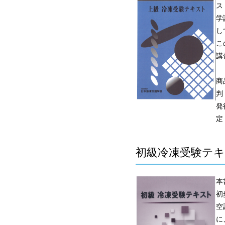
ス
学
し
こ
講
商
判
発
定
初級冷凍受験テキ
本
初
空
に