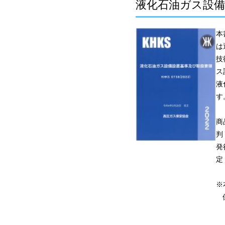
液化石油ガス設備設置
本
は
技
ス
液
す
商
判
発
定
※
保