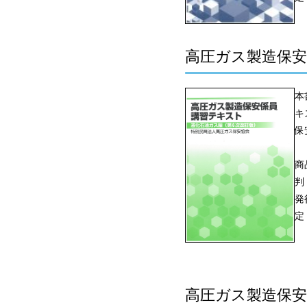
高圧ガス製造保安
本
キ
保
商
判
発
定
高圧ガス製造保安