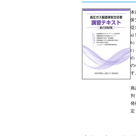
本
保
従
a
b
c
d
の
す
商
判
発
定