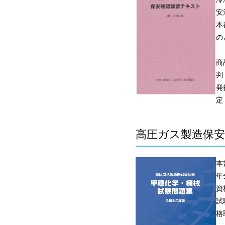
安
本
の
商
判
発
定
高圧ガス製造保安
本
年
資
試
格