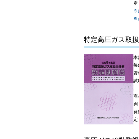
定
※
※
特定高圧ガス取扱
本
毎
資
試
商
判
発
定