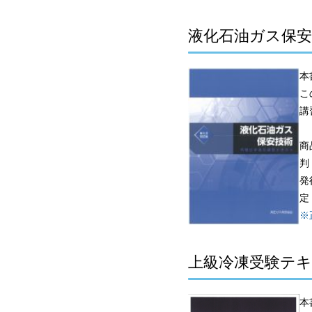
液化石油ガス保安
本
こ
講
商
判
発
定
※
上級冷凍受験テキ
本