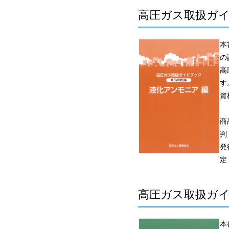
高圧ガス取扱ガイ
本
の
高
す
資
商
判
発
定
高圧ガス取扱ガイ
本