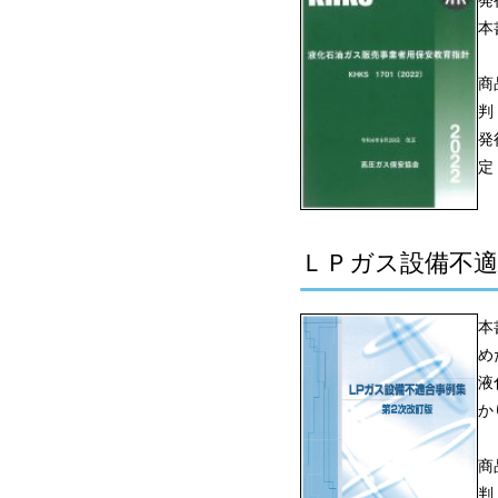
発
本
商
判
発
定
ＬＰガス設備不適
本
め
液
か
商
判