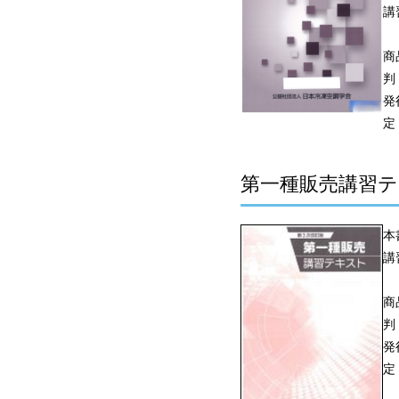
講
商
判
発
定
第一種販売講習テ
本
講
商
判
発
定