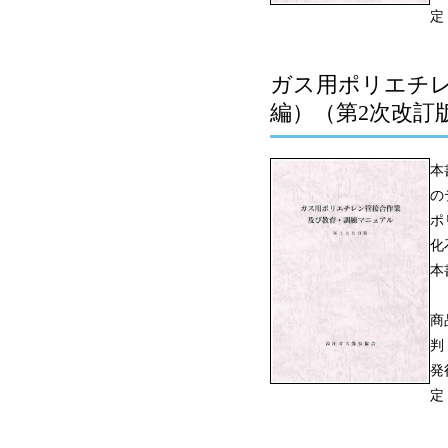
定
ガス用ポリエチ
編）（第2次改訂
本
の
ポ
化
本
商
判
発
定