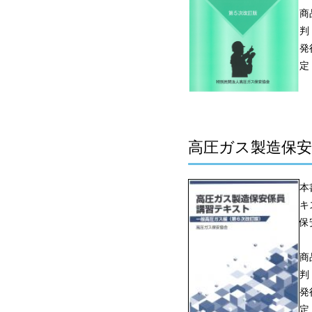
商
判
発
定
高圧ガス製造保安
本
キ
保
商
判
発
定