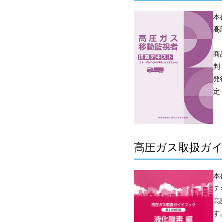
本
高
商
判
発
定
高圧ガス取扱ガイ
本
テ
高
す