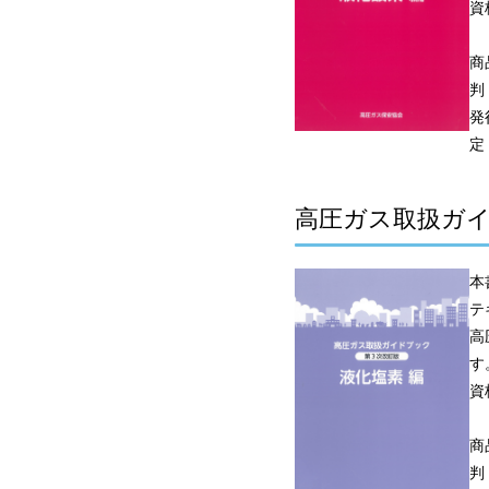
資
商
判
発
定
高圧ガス取扱ガイ
本
テ
高
す
資
商
判