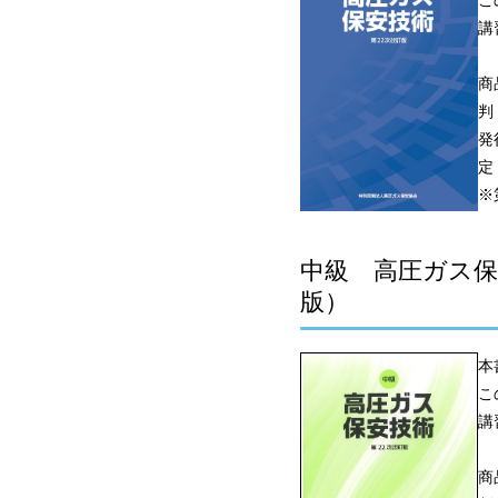
こ
講
商
判
発
定
※
中級 高圧ガス保
版）
本
こ
講
商