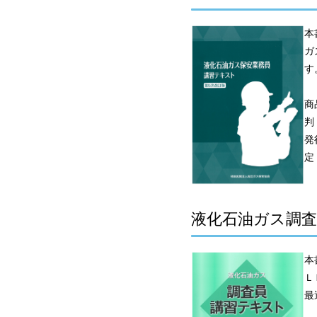
本
ガ
す
商
判
発
定
液化石油ガス調査
本
Ｌ
最