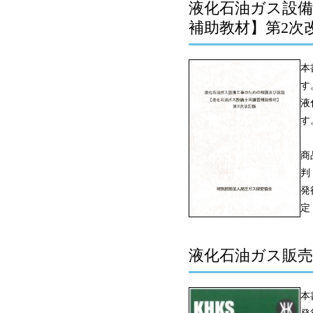
液化石油ガス設
補助教材】第2次
本
す
液
す
商
判
発
定
液化石油ガス販売事業
本