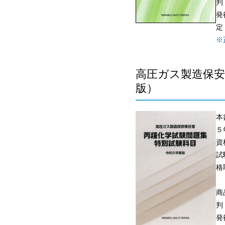
判
発
定
※
高圧ガス製造保安
版）
本
５
資
試
格
商
判
発