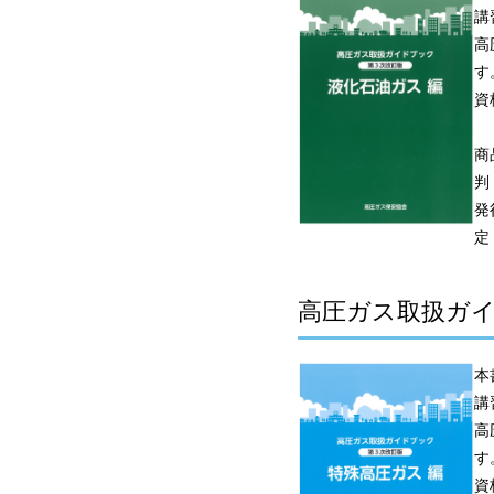
講
高
す
資
商
判
発
定
高圧ガス取扱ガイ
本
講
高
す
資