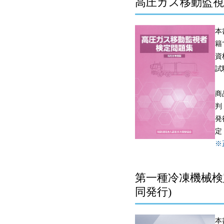
高圧ガス移動監視
本
籍
資
試
商
判
発
定
※
第一種冷凍機械検
同発行)
本