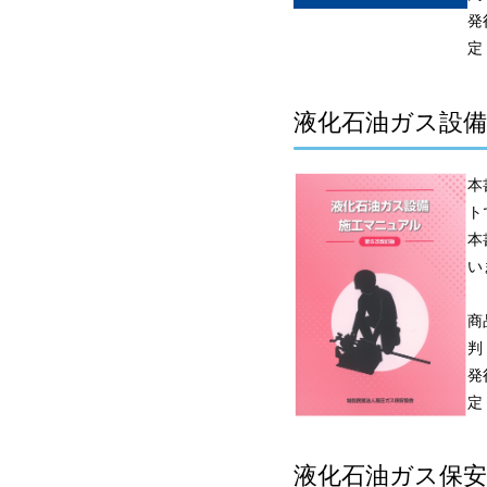
発
定
液化石油ガス設備
本
ト
本
い
商
判
発
定
液化石油ガス保安