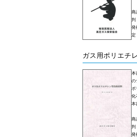
商
判
発
定
ガス用ポリエチレ
本
の
ポ
化
本
商
判
発