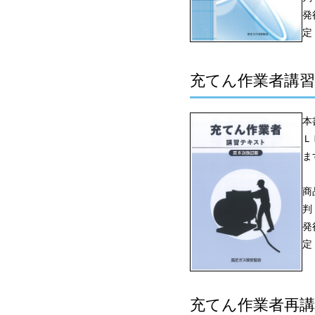
発
定
充てん作業者講習
本
Ｌ
ま
商
判
発
定
充てん作業者再講