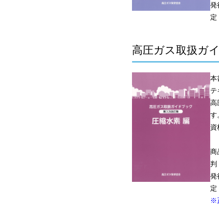
発
定
高圧ガス取扱ガイ
本
テ
高
す
資
商
判
発
定
※