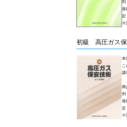
判
発
定
※
初級 高圧ガス保
本
こ
講
商
判
発
定
※