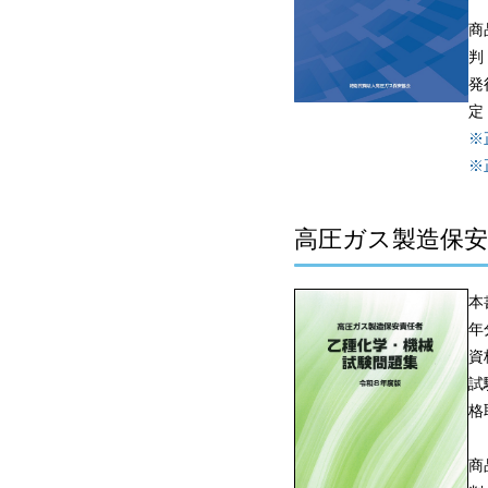
商
判
発
定
※
※
高圧ガス製造保安
本
年
資
試
格
商