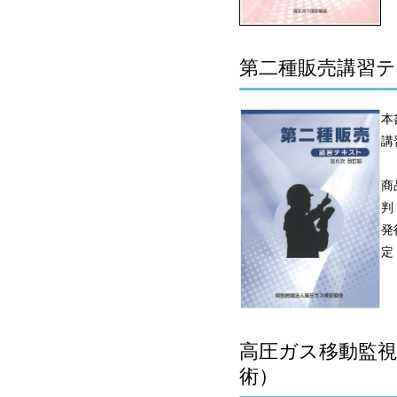
第二種販売講習テ
本
講
商
判
発
定
高圧ガス移動監
術）