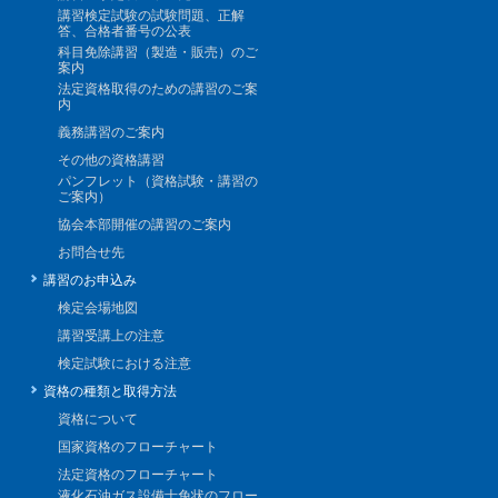
講習検定試験の試験問題、正解
答、合格者番号の公表
科目免除講習（製造・販売）のご
案内
法定資格取得のための講習のご案
内
義務講習のご案内
その他の資格講習
パンフレット（資格試験・講習の
ご案内）
協会本部開催の講習のご案内
お問合せ先
講習のお申込み
検定会場地図
講習受講上の注意
検定試験における注意
資格の種類と取得方法
資格について
国家資格のフローチャート
法定資格のフローチャート
液化石油ガス設備士免状のフロー