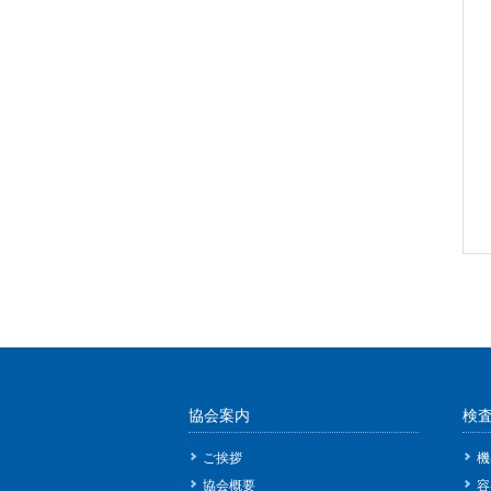
協会案内
検
ご挨拶
機
協会概要
容