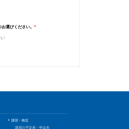
つお選びください。
*
ない
講習・検定
講習の予定表・申込先