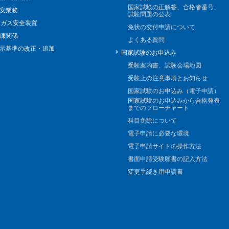
国家試験の正解答、合格者番号、
安業務
試験問題の公表
Pガス安全装置
免状の交付申請について
凍関係
よくある質問
示基準の改正・追加
国家試験のお申込み
受験案内書、試験会場地図
受験上の注意事項とお知らせ
国家試験のお申込み（電子申請）
国家試験のお申込みから合格発表
までのフローチャート
科目免除について
電子申請に必要な環境
電子申請サイトの操作方法
書面申請受験願書の記入方法
変更手続き用申請書