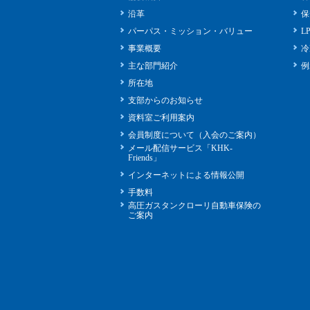
沿革
保
パーパス・ミッション・バリュー
L
事業概要
冷
主な部門紹介
例
所在地
支部からのお知らせ
資料室ご利用案内
会員制度について（入会のご案内）
メール配信サービス「KHK-
Friends」
インターネットによる情報公開
手数料
高圧ガスタンクローリ自動車保険の
ご案内