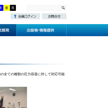
青
黄
黒
・講習
技術基準作成
研究開発
4の全ての種類の圧力容器に対して対応可能