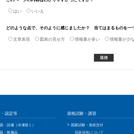
はい
いいえ
どのような点で、そのように感じましたか？ 当てはまるものを一
文章表現
図表の見せ方
情報量が多い
情報量が少
査・認定等
資格試験・講習
器・設備（冷凍除く）
国家試験・免状交付
器・附属品
国家資格について