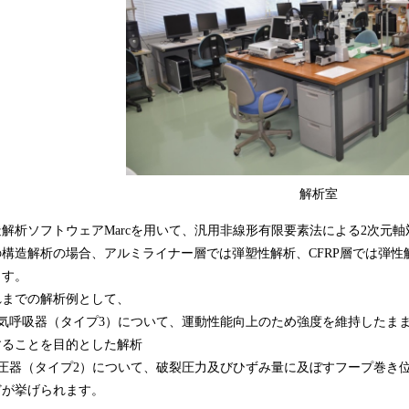
解析室
造解析ソフトウェアMarcを用いて、汎用非線形有限要素法による2次元
の構造解析の場合、アルミライナー層では弾塑性解析、CFRP層では弾
ます。
れまでの解析例として、
空気呼吸器（タイプ3）について、運動性能向上のため強度を維持したまま
することを目的とした解析
蓄圧器（タイプ2）について、破裂圧力及びひずみ量に及ぼすフープ巻き
どが挙げられます。