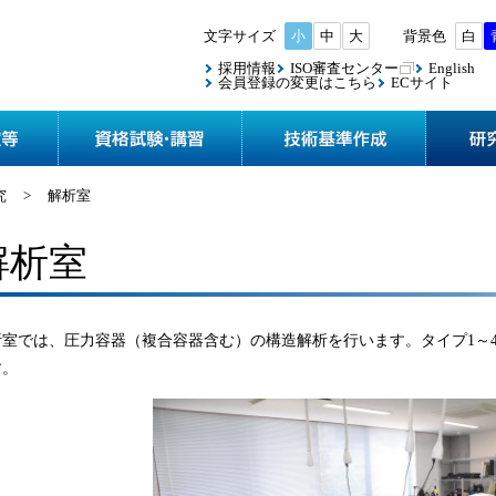
小
中
大
白
採用情報
ISO審査センター
English
会員登録の変更はこちら
ECサイト
協会案内
検査・認定等
資格試験
究
>
解析室
解析室
析室では、圧力容器（複合容器含む）の構造解析を行います。タイプ1～
す。