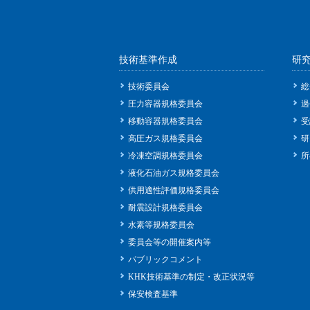
技術基準作成
研
技術委員会
総
圧力容器規格委員会
過
移動容器規格委員会
受
高圧ガス規格委員会
研
冷凍空調規格委員会
所
液化石油ガス規格委員会
供用適性評価規格委員会
耐震設計規格委員会
水素等規格委員会
委員会等の開催案内等
パブリックコメント
KHK技術基準の制定・改正状況等
保安検査基準