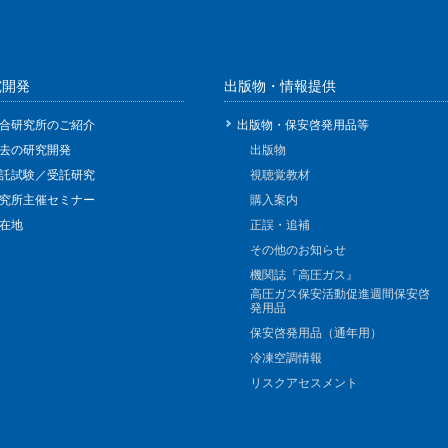
究開発
出版物・情報提供
合研究所のご紹介
出版物・保安啓発用品等
去の研究開発
出版物
託試験／受託研究
視聴覚教材
究所主催セミナー
購入案内
在地
正誤・追補
その他のお知らせ
機関誌『高圧ガス』
高圧ガス保安活動促進週間保安啓
発用品
保安啓発用品（通年用）
冷凍空調情報
リスクアセスメント