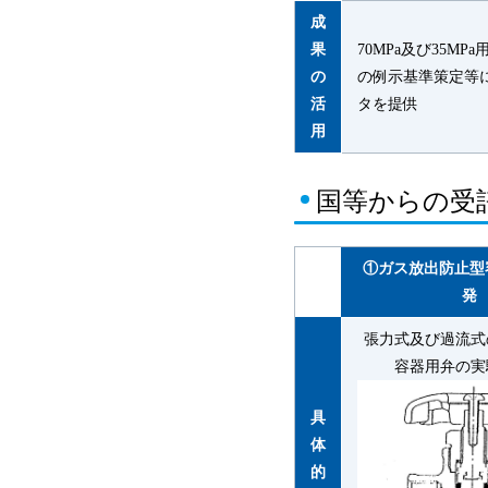
成
果
70MPa及び35MP
の
の例示基準策定等
活
タを提供
用
国等からの受
①ガス放出防止型
発
張力式及び過流式
容器用弁の実
具
体
的