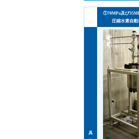
①70MPa及び35
圧縮水素自動
高
圧
水
素
ガ
ス
雰
囲
気
に
お
い
て
具
材