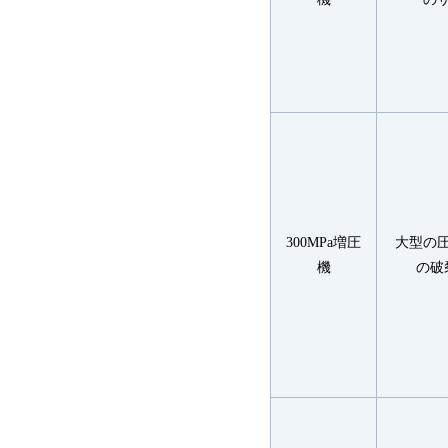
300MPa増圧
大型の
機
の破