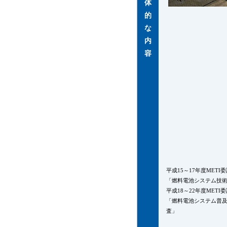
体
料
的
試
な
験
内
（外
容
圧
疲
労
試
験）
を
実
施
平成15～17年度METI
「燃料電池システム技
平成18～22年度METI
「燃料電池システム普
査」