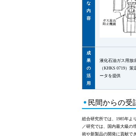
な
内
容
成
果
液化石油ガス用放
の
（KHKS 0719）
活
ータを提供
用
民間からの受
総合研究所では、1985年
／研究では、国内最大級の
術や新製品の開発に貢献で