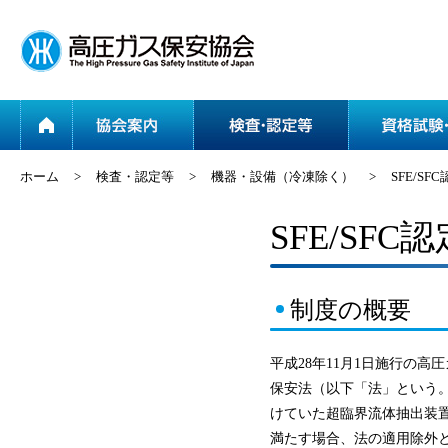
ホーム
協会案内
ホーム
>
検査・認定等
>
機器・設備（冷凍除く）
>
SFE/SF
SFE/SFC認
制度の概要
平成28年11月1日施行の
保安法（以下「法」という
けていた超臨界流体抽出装置
満たす場合、法の適用除外