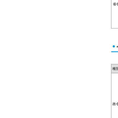
省
種
政