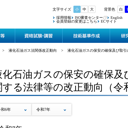
小
中
大
白
採用情報
ISO審査センター
English
会員登録の変更はこちら
ECサイト
協会案内
検査・認定等
資格試験
>
液化石油ガス法関係改正動向
>
液化石油ガスの保安の確保及び取引
液化石油ガスの保安の確保及
関する法律等の改正動向（令
令和6年
令和7年