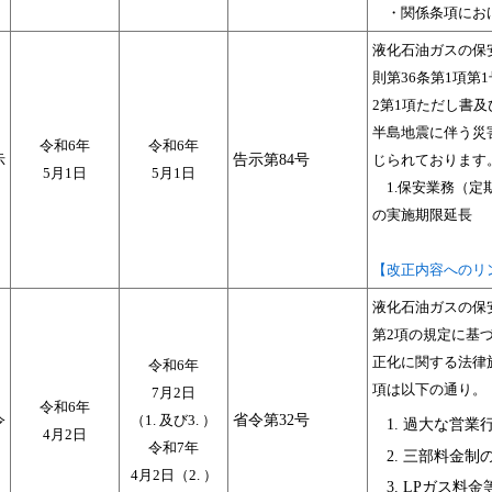
・関係条項におけ
液化石油ガスの保
則第36条第1項第
2第1項ただし書
半島地震に伴う災
令和6年
令和6年
示
告示第84号
じられております
5月1日
5月1日
1.保安業務（定
の実施期限延長
【改正内容へのリ
液化石油ガスの保
第2項の規定に基
正化に関する法律
令和6年
項は以下の通り。
7月2日
令和6年
令
（1. 及び3. ）
省令第32号
過大な営業
4月2日
令和7年
三部料金制
4月2日（2. ）
LPガス料金