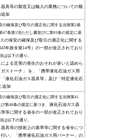
器具等の製造又は輸入の業務についての報
の追加
安の確保及び取引の適正化に関する法律第2条
第47条第1項ただし書並びに第93条の規定に基
スの保安の確保及び取引の適正化に関する
43年政令第14号）の一部が改正されており
項は以下の通り。
による災害の発生のおそれが多いと認めら
「ガストーチ」 を、「携帯液化石油ガス用
て「液化石油ガス器具等」及び「特定液化石
に追加
安の確保及び取引の適正化に関する法律第41
及び第48条の規定に基づき、
液化石油ガス器
基準等に関する省令の一部が改正されており
項は以下の通り。
器具等の技術上の基準等に関する省令につ
を行い、「携帯液化石油ガス用バーナー」の