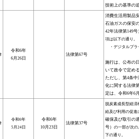
技術上の基準の
消費生活用製品
石油ガスの保安
42年法律第14
項は以下の通り。
・デジタルプラ
令和6年
律
法律第67号
6月26日
施行は、公布の日
いて政令で定め
ただし、第4条
化に関する法律第
定は、令和6年6
脱炭素成長型経済
給及び利用の促進
令和6年
令和6年
確保及び取引の適
律
法律第37号
5月24日
10月23日
号）
の一部が次の
下の通り。