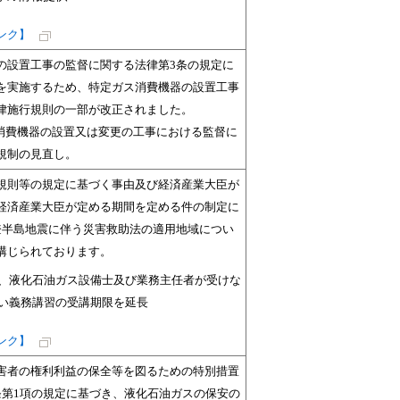
ンク】
の設置工事の監督に関する法律第3条の規定に
を実施するため、特定ガス消費機器の設置工事
律施行規則の一部が改正されました。
消費機器の設置又は変更の工事における監督に
規制の見直し。
規則等の規定に基づく事由及び経済産業大臣が
経済産業大臣が定める期間を定める件の制定に
登半島地震に伴う災害救助法の適用地域につい
講じられております。
、液化石油ガス設備士及び業務主任者が受けな
い義務講習の受講期限を延長
ンク】
害者の権利利益の保全等を図るための特別措置
条第1項の規定に基づき、液化石油ガスの保安の