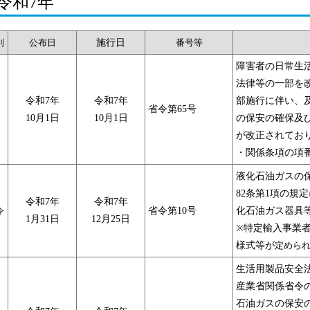
令和7年
別
公布日
施行日
番号等
障害者の日常生
法律等の一部を改
令和7年
令和7年
部施行に伴い、
省令第65号
令
10月1日
10月1日
の保安の確保及
が改正されてお
・関係条項の項
液化石油ガスの
82条第1項の規
令和7年
令和7年
令
省令第10号
化石油ガス器具
1月31日
12月25日
※
特定輸入事業
様式等が
定めら
生活用製品安全
産業省関係省令
石油ガスの保安