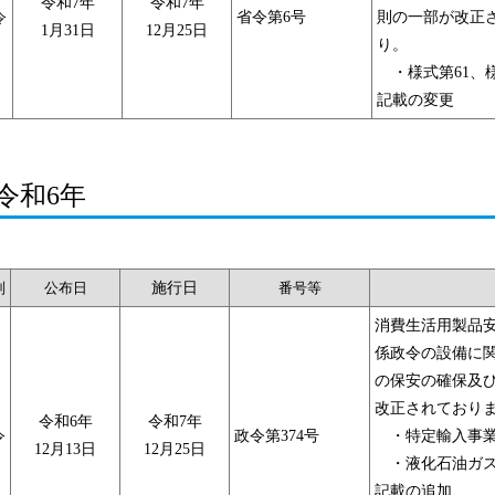
令和7年
令和7年
令
省令第6号
則の一部が改正
1月31日
12月25日
り。
・様式第61、様
記載の変更
令和6年
別
公布日
施行日
番号等
消費生活用製品
係政令の設備に
の保安の確保及
改正されており
令和6年
令和7年
令
政令第374号
・特定輸入事業
12月13日
12月25日
・液化石油ガス
記載の追加