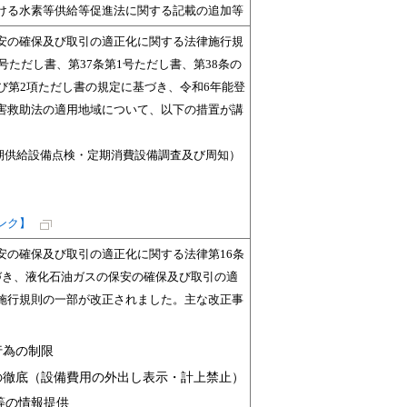
る水素等供給等促進法に関する記載の追加等
安の確保及び取引の適正化に関する法律施行規
1号ただし書、第37条第1号ただし書、第38条の
及び第2項ただし書の規定に基づき、令和6年能登
害救助法の適用地域について、以下の措置が講
。
期供給設備点検・定期消費設備調査及び周知）
ンク】
安の確保及び取引の適正化に関する法律第16条
づき、液化石油ガスの保安の確保及び取引の適
施行規則の一部が改正されました。主な改正事
行為の制限
の徹底（設備費用の外出し表示・計上禁止）
等の情報提供