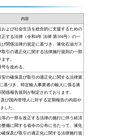
内容
活および社会生活を総合的に支援するための
正する法律（令和4年 法律 第104号）の一
及び関係法律の規定に基づき、液化石油ガス
び取引の適正化に関する法律施行規則の一部
ります。
番号を改める。
保安の確保及び取引の適正化に関する法律第
定に基づき、特定輸入事業者の輸入に係る液
等関係報告規則が制定されております。
者及び国内管理人に対する定期報告の内容や
れました。
法等の一部を改正する法律の施行に伴う経済
の整備に関する省令の公布に当たって、液化
の確保及び取引の適正化に関する法律施行規