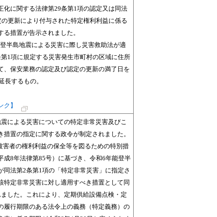
正化に関する法律第29条第1項の認定又は同法
認定の更新により付与された特定権利利益に係る
する措置が告示されました。
能登半島地震による災害に際し災害救助法が適
条第1項に規定する災害発生市町村の区域に住所
て、保安業務の認定及び認定の更新の満了日を
へ延長するもの。
ンク】
地震による災害についての特定非常災害及びこ
き措置の指定に関する政令が制定されました。
被害者の権利利益の保全等を図るための特別措
平成8年法律第85号）に基づき、令和6年能登半
が同法第2条第1項の「特定非常災害」に指定さ
該特定非常災害に対し適用すべき措置として同
れました。これにより、定期供給設備点検・定
の履行期限のある法令上の義務（特定義務）の