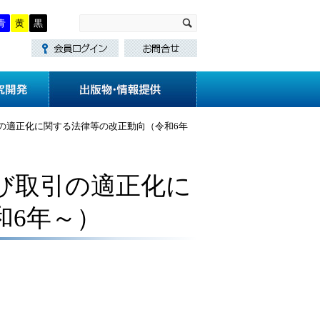
青
黄
黒
・講習
技術基準作成
研究開発
の適正化に関する法律等の改正動向（令和6年
び取引の適正化に
和6年～）