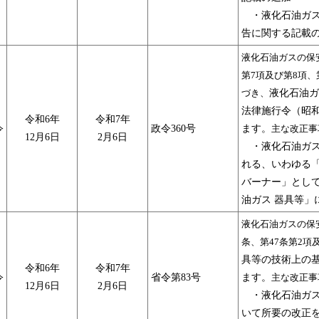
・液化石油ガス
告に関する記載
液化石油ガスの保
第7項及び第8項、
づき、
液化石油ガ
法律施行令（昭和
令和6年
令和7年
令
政令360号
ます。
主な改正事
12月6日
2月6日
・液化石油ガス
れる、いわゆる
バーナー」とし
油ガス 器具等」
液化石油ガスの保
条、第47条第2項
具等の技術上の
令和6年
令和7年
令
省令第83号
ます。
主な改正事
12月6日
2月6日
・液化石油ガス
いて所要の改正