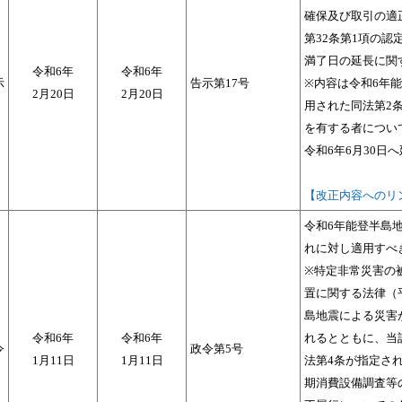
確保及び取引の適
第32条第1項の
満了日の延長に関
令和6年
令和6年
示
告示第17号
※内容は令和6年
2月20日
2月20日
用された同法第2
を有する者につい
令和6年6月30日
【改正内容へのリ
令和6年能登半島
れに対し適用すべ
※特定非常災害の
置に関する法律（
島地震による災害
令和6年
令和6年
れるとともに、当
令
政令第5号
1月11日
1月11日
法第4条が指定さ
期消費設備調査等