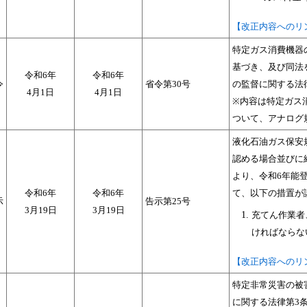
【改正内容へのリ
特定ガス消費機器
基づき、及び同法
令和6年
令和6年
令
省令第30号
の監督に関する法
4月1日
4月1日
※内容は特定ガス
ついて、アナログ
液化石油ガス保安
認める場合並びに
より、令和6年能
令和6年
令和6年
て、以下の措置が
示
告示第25号
3月19日
3月19日
充てん作業者
ければならな
【改正内容へのリ
特定非常災害の被
に関する法律第3