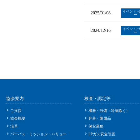
イベント･
2025/01/08
ー
イベント･
2024/12/16
ー
協会案内
検査・認定等
ご挨拶
機器・設備（冷凍除く）
協会概要
容器・附属品
沿革
保安業務
パーパス・ミッション・バリュー
LPガス安全装置