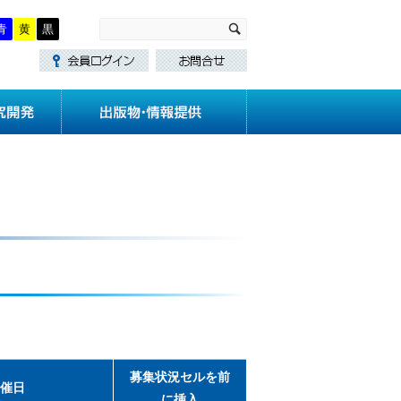
青
黄
黒
・講習
技術基準作成
研究開発
募集状況
セルを前
催日
に挿入