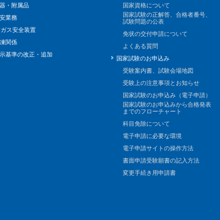
器・附属品
国家資格について
国家試験の正解答、合格者番号、
安業務
試験問題の公表
Pガス安全装置
免状の交付申請について
凍関係
よくある質問
示基準の改正・追加
国家試験のお申込み
受験案内書、試験会場地図
受験上の注意事項とお知らせ
国家試験のお申込み（電子申請）
国家試験のお申込みから合格発表
までのフローチャート
科目免除について
電子申請に必要な環境
電子申請サイトの操作方法
書面申請受験願書の記入方法
変更手続き用申請書