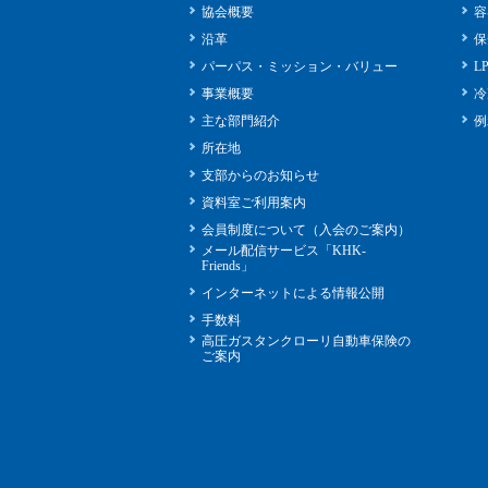
協会概要
容
沿革
保
パーパス・ミッション・バリュー
L
事業概要
冷
主な部門紹介
例
所在地
支部からのお知らせ
資料室ご利用案内
会員制度について（入会のご案内）
メール配信サービス「KHK-
Friends」
インターネットによる情報公開
手数料
高圧ガスタンクローリ自動車保険の
ご案内