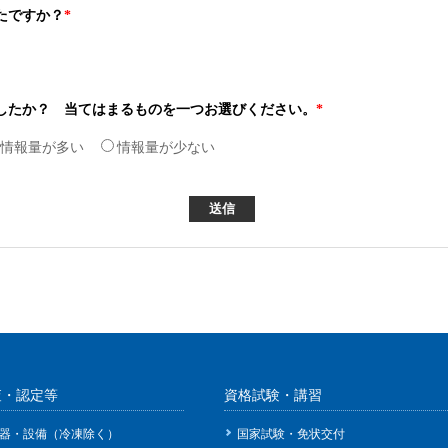
たですか？
*
したか？ 当てはまるものを一つお選びください。
*
情報量が多い
情報量が少ない
査・認定等
資格試験・講習
器・設備（冷凍除く）
国家試験・免状交付