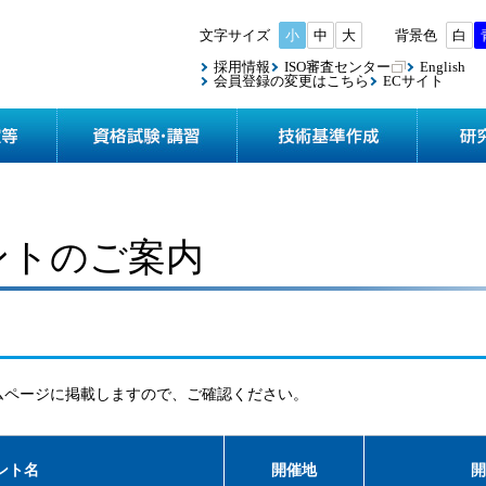
小
中
大
白
採用情報
ISO審査センター
English
会員登録の変更はこちら
ECサイト
協会案内
検査・認定等
資格試験
ントのご案内
ムページに掲載しますので、ご確認ください。
ント名
開催地
開