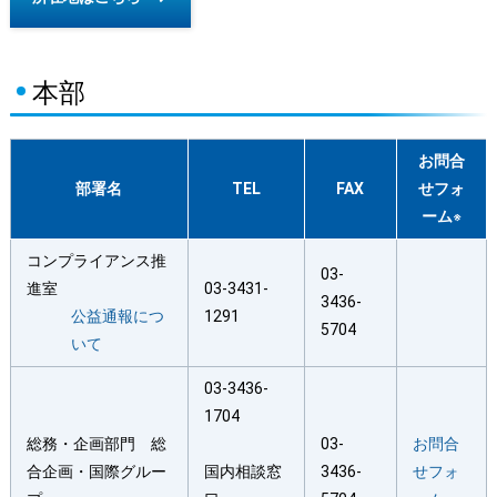
本部
お問合
部署名
TEL
FAX
せフォ
ーム
※
コンプライアンス推
03-
進室
03-3431-
3436-
公益通報につ
1291
5704
いて
03-3436-
1704
総務・企画部門 総
03-
お問合
合企画・国際グルー
国内相談窓
3436-
せフォ