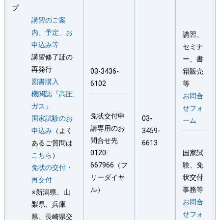
プ
講習のご案
内、予定、お
講習、
申込み等
セミナ
講習修了証の
ー、書
再発行
03-3436-
籍販売
図書購入
6102
等
機関誌『高圧
お問合
ガス』
せフォ
免状交付申
国家試験のお
03-
ーム
請専用のお
申込み
（よく
3459-
問合せ先
あるご質問は
6613
0120-
国家試
こちら
）
667966（フ
験、免
免状の交付・
リーダイヤ
状交付
再交付
ル）
事務等
※新潟県、山
お問合
梨県、兵庫
せフォ
県、長崎県交