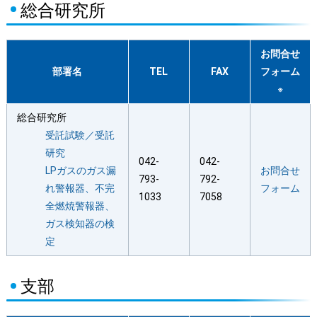
総合研究所
お問合せ
部署名
TEL
FAX
フォーム
※
総合研究所
受託試験／受託
研究
042-
042-
LPガスのガス漏
お問合せ
793-
792-
れ警報器、不完
フォーム
1033
7058
全燃焼警報器、
ガス検知器の検
定
支部