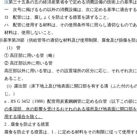
法
第三十五条の五の経済産業省令で定める消費設備の技術上の基準は
一 次号に掲げるもの以外の消費設備は、次に定める基準に適合する
ロ 配管には、腐しょくを防止する措置を講ずること。
ハ 配管に使用する材料は、その使用条件等に照らし適切なものであ
材料は、使用しないこと。
例示基準第28節（供給管等の適切な材料及び使⽤制限、腐⾷及び損傷を防
（1） 管
① 高圧部に用いる管（略）
② 高圧部以外に用いる管
高圧部以外に用いる管は、その設置場所の区分に応じ、それぞれ次に
あること。
（i）露出部（床下地上及び地表面に開口部を有する溝（ふた付のもの
じ。）
a．JIS G 3452（1988）配管用炭素鋼鋼管に定める白管（以下こ
の多湿部、水の影響を受けるおそれのある場所及び地表面に開口部を
用する場合を除く
。
2．腐食を防止する措置
腐食を防止する措置は、1．に定める材料をその制限に従って使用す