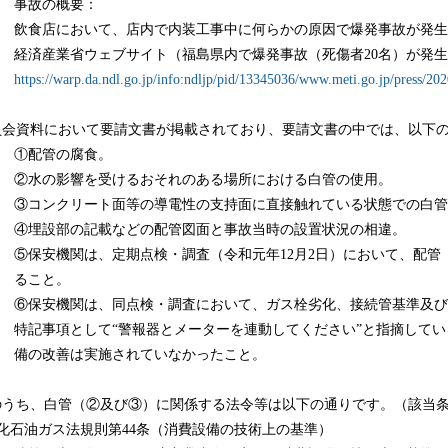
事故の概要：
飲食店において、店内で内装工事中に何らかの原因で爆発事故が発生
経済産業省ウェブサイト（福島県内で爆発事故（死傷者20名）が発
https://warp.da.ndl.go.jp/info:ndljp/pid/13345036/www.meti.go.jp/press/
員会資料において要請文書が掲載されており、要請文書の中では、以下
①配管の腐食。
②水の影響を受けるおそれのある場所における白管の使用。
③コンクリート面等の導電性の支持面に直接触れている状態での白管
④埋設部の記載などの配管図面と事故当時の設置状況の相違。
⑤保安機関は、定期点検・調査（令和元年12月2日）において、配
ること。
⑥保安機関は、同点検・調査において、ガス栓劣化、接続管基準及び
特記事項として“警報器とメーターを連動してください”と指摘して
備の改善は実施されていなかったこと。
のうち、白管（②及び③）に関係する法令等は以下の通りです。（該当
液化石油ガス法規則第44条（消費設備の技術上の基準）