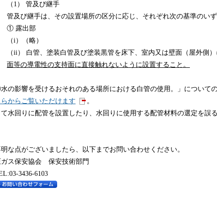
（1） 管及び継手
管及び継手は、その設置場所の区分に応じ、それぞれ次の基準のい
① 露出部
（i）（略）
（ii） 白管、塗装白管及び塗装黒管を床下、室内又は壁面（屋外側
面等の導電性の支持面に直接触れないように設置すること
。
②水の影響を受けるおそれのある場所における白管の使用。」について
ちらからご覧いただけます
。
って水回りに配管を設置したり、水回りに使用する配管材料の選定を誤
。
不明な点がございましたら、以下までお問い合わせください。
圧ガス保安協会 保安技術部門
:03-3436-6103