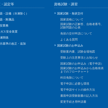
査・認定等
資格試験・講習
器・設備（冷凍除く）
国家試験・免状交付
器・附属品
国家資格について
国家試験の正解答、合格者番号、
安業務
試験問題の公表
Pガス安全装置
免状の交付申請について
凍関係
よくある質問
示基準の改正・追加
国家試験のお申込み
受験案内書、試験会場地図
受験上の注意事項とお知らせ
国家試験のお申込み（電子申請）
国家試験のお申込みから合格発表
までのフローチャート
科目免除について
電子申請に必要な環境
電子申請サイトの操作方法
書面申請受験願書の記入方法
変更手続き用申請書