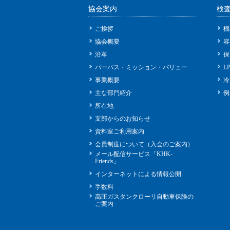
協会案内
検
ご挨拶
機
協会概要
容
沿革
保
パーパス・ミッション・バリュー
L
事業概要
冷
主な部門紹介
例
所在地
支部からのお知らせ
資料室ご利用案内
会員制度について（入会のご案内）
メール配信サービス「KHK-
Friends」
インターネットによる情報公開
手数料
高圧ガスタンクローリ自動車保険の
ご案内