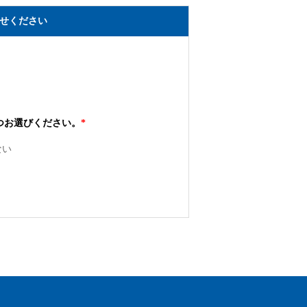
せください
つお選びください。
*
ない