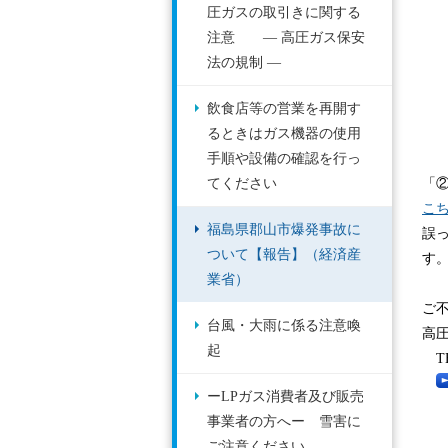
圧ガスの取引きに関する
注意 ― 高圧ガス保安
法の規制 ―
飲食店等の営業を再開す
るときはガス機器の使用
手順や設備の確認を行っ
てください
「
こ
福島県郡山市爆発事故に
誤
ついて【報告】（経済産
す
業省）
ご
台風・大雨に係る注意喚
高
起
TEL
ーLPガス消費者及び販売
事業者の方へー 雪害に
ご注意ください