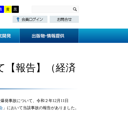
青
黄
黒
・講習
技術基準作成
研究開発
て【報告】（経済
爆発事故について、令和２年12月11日
会
」において当該事故の報告がありました。