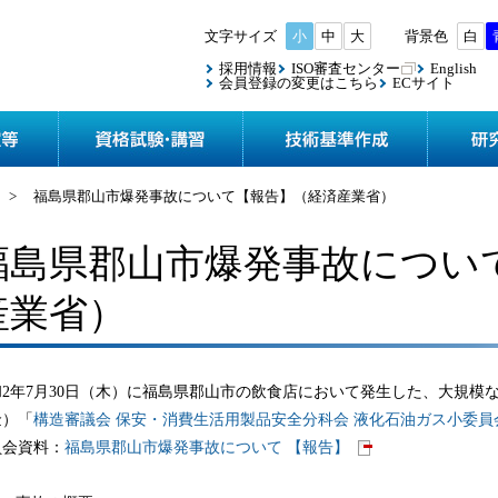
小
中
大
白
採用情報
ISO審査センター
English
会員登録の変更はこちら
ECサイト
協会案内
検査・認定等
資格試験
>
福島県郡山市爆発事故について【報告】（経済産業省）
福島県郡山市爆発事故につい
産業省）
2年7月30日（木）に福島県郡山市の飲食店において発生した、大規模な
金）「
構造審議会 保安・消費生活用製品安全分科会 液化石油ガス小委員
員会資料：
福島県郡山市爆発事故について 【報告】​