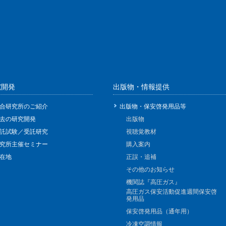
究開発
出版物・情報提供
合研究所のご紹介
出版物・保安啓発用品等
去の研究開発
出版物
託試験／受託研究
視聴覚教材
究所主催セミナー
購入案内
在地
正誤・追補
その他のお知らせ
機関誌『高圧ガス』
高圧ガス保安活動促進週間保安啓
発用品
保安啓発用品（通年用）
冷凍空調情報