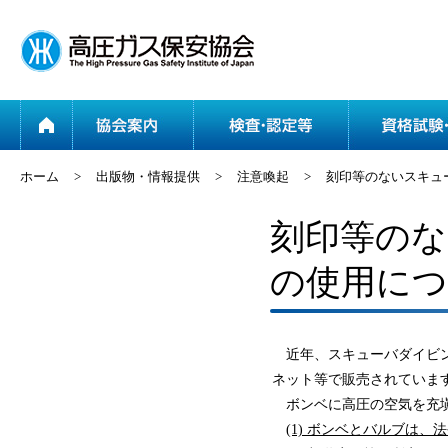
ホーム
協会案内
ホーム
>
出版物・情報提供
>
注意喚起
>
刻印等のないスキュ
刻印等の
の使用に
近年、スキューバダイビン
ネット等で販売されていま
ボンベに高圧の空気を充塡
(1) ボンベとバルブは