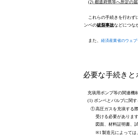
(2) 都道府県等へ所定の
これらの手続きを行わずに
ンベの
破裂事故
などにつな
また、
経済産業省のウェブ
必要な手続きと
充塡用ポンプ等の関連機材
(1) ボンベとバルブに関
①
高圧ガスを充塡する
受ける必要がありま
図面、材料証明書、
※1
製造元によっては