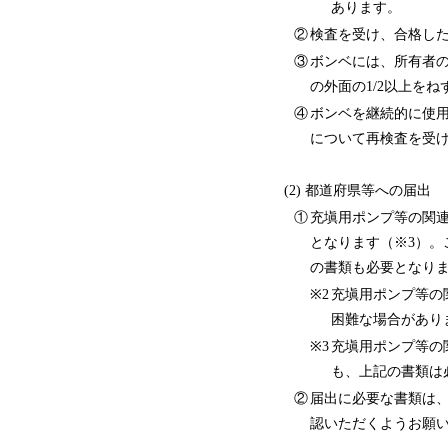
あります。
②
検査を受け、合格し
③
ボンベには、所有者
の外面の1/2以上を
④
ボンベを継続的に使
について再検査を受
(2) 都道府県等への届出
①
充塡用ポンプ等の関
となります（※3）
の書類も必要となり
※2
充塡用ポンプ等の
困難な場合があ
※3
充塡用ポンプ等の
も、上記の書類は
②
届出に必要な書類は
認いただくようお願