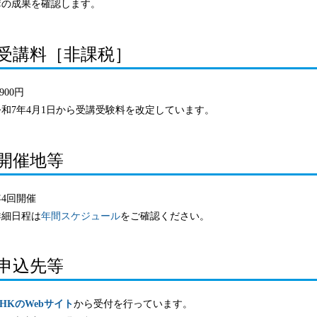
講の成果を確認します。
受講料［非課税］
900円
令和7年4月1日から受講受験料を改定しています。
開催地等
4回開催
詳細日程は
年間スケジュール
をご確認ください。
申込先等
HKのWebサイト
から受付を行っています。