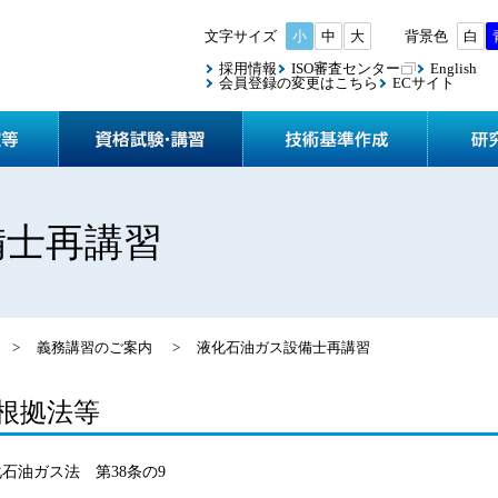
小
中
大
白
採用情報
ISO審査センター
English
会員登録の変更はこちら
ECサイト
協会案内
検査・認定等
資格試験
備士再講習
>
義務講習のご案内
>
液化石油ガス設備士再講習
根拠法等
石油ガス法 第38条の9