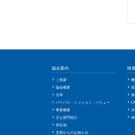
協会案内
検
ご挨拶
機
協会概要
容
沿革
保
パーパス・ミッション・バリュー
L
事業概要
冷
主な部門紹介
例
所在地
支部からのお知らせ