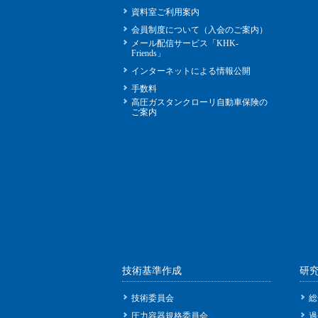
資料室ご利用案内
会員制度について（入会のご案内）
メール配信サービス「KHK-
Friends」
インターネットによる情報公開
手数料
高圧ガスタンクローリ自動車保険の
ご案内
技術基準作成
研
技術委員会
総
圧力容器規格委員会
過