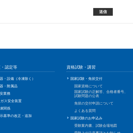
査・認定等
資格試験・講習
器・設備（冷凍除く）
国家試験・免状交付
器・附属品
国家資格について
国家試験の正解答、合格者番号、
安業務
試験問題の公表
Pガス安全装置
免状の交付申請について
凍関係
よくある質問
示基準の改正・追加
国家試験のお申込み
受験案内書、試験会場地図