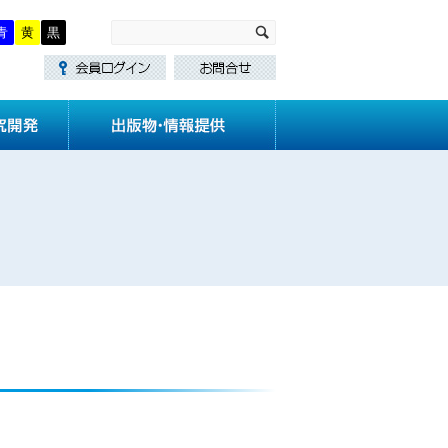
青
黄
黒
・講習
技術基準作成
研究開発