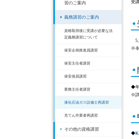
受
習のご案内
義務講習のご案内
資格取得後に受講が必要な法
定義務講習について
5,
※
保安企画推進員講習
保安主任者講習
保安係員講習
◆年
業務主任者講習
※
液化石油ガス設備士再講習
充てん作業者再講習
その他の資格講習
◆
K