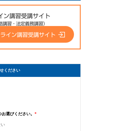
せください
つお選びください。
*
ない