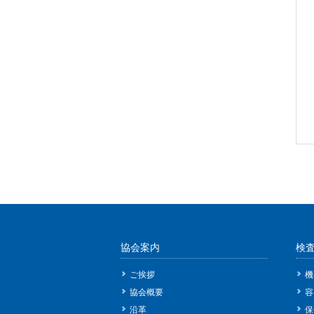
協会案内
検
ご挨拶
機
協会概要
容
沿革
保