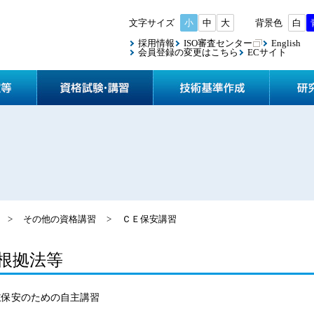
小
中
大
白
採用情報
ISO審査センター
English
会員登録の変更はこちら
ECサイト
協会案内
検査・認定等
資格試験
>
その他の資格講習
>
ＣＥ保安講習
根拠法等
主保安のための自主講習