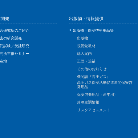
究開発
出版物・情報提供
合研究所のご紹介
出版物・保安啓発用品等
去の研究開発
出版物
託試験／受託研究
視聴覚教材
究所主催セミナー
購入案内
在地
正誤・追補
その他のお知らせ
機関誌『高圧ガス』
高圧ガス保安活動促進週間保安啓
発用品
保安啓発用品（通年用）
冷凍空調情報
リスクアセスメント