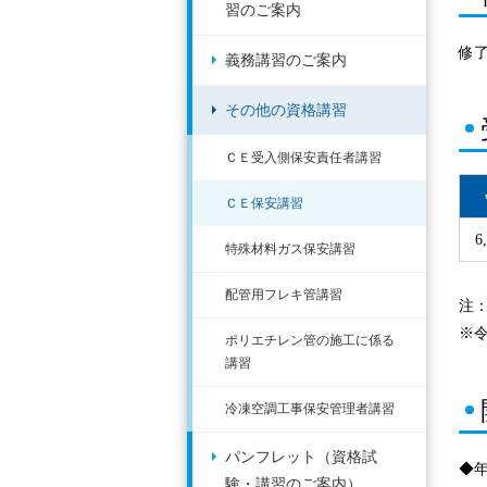
習のご案内
修
義務講習のご案内
その他の資格講習
ＣＥ受入側保安責任者講習
ＣＥ保安講習
6
特殊材料ガス保安講習
配管用フレキ管講習
注
※
ポリエチレン管の施工に係る
講習
冷凍空調工事保安管理者講習
パンフレット（資格試
◆
験・講習のご案内）