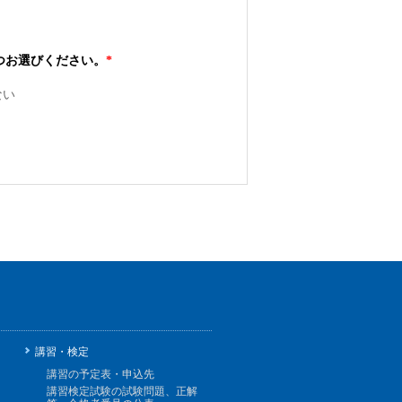
つお選びください。
*
ない
講習・検定
講習の予定表・申込先
講習検定試験の試験問題、正解