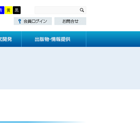
青
黄
黒
・講習
技術基準作成
研究開発