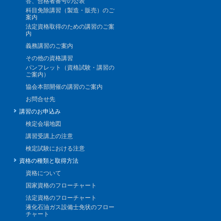
答、合格者番号の公表
科目免除講習（製造・販売）のご
案内
法定資格取得のための講習のご案
内
義務講習のご案内
その他の資格講習
パンフレット（資格試験・講習の
ご案内）
協会本部開催の講習のご案内
お問合せ先
講習のお申込み
検定会場地図
講習受講上の注意
検定試験における注意
資格の種類と取得方法
資格について
国家資格のフローチャート
法定資格のフローチャート
液化石油ガス設備士免状のフロー
チャート