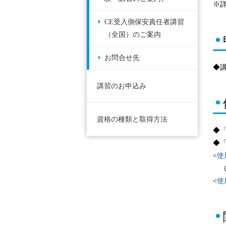
※
CE受入側保安責任者講習
（全国）のご案内
お問合せ先
◆
講習のお申込み
資格の種類と取得方法
◆
◆
<
使
（
<
使