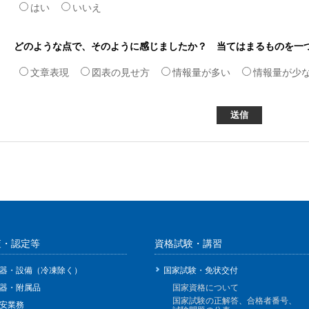
はい
いいえ
どのような点で、そのように感じましたか？ 当てはまるものを一
文章表現
図表の見せ方
情報量が多い
情報量が少
査・認定等
資格試験・講習
器・設備（冷凍除く）
国家試験・免状交付
器・附属品
国家資格について
国家試験の正解答、合格者番号、
安業務