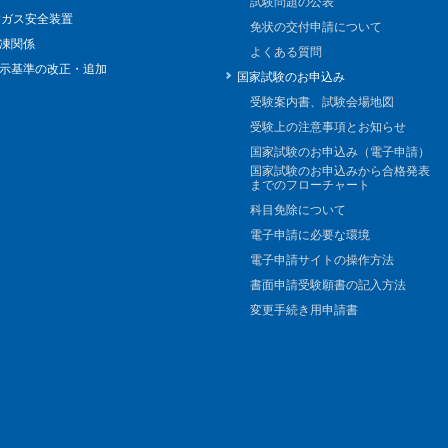
試験問題の公表
Pガス安全装置
免状の交付申請について
凍関係
よくある質問
示基準の改正・追加
国家試験のお申込み
受験案内書、試験会場地図
受験上の注意事項とお知らせ
国家試験のお申込み（電子申請）
国家試験のお申込みから合格発表
までのフローチャート
科目免除について
電子申請に必要な環境
電子申請サイトの操作方法
書面申請受験願書の記入方法
変更手続き用申請書