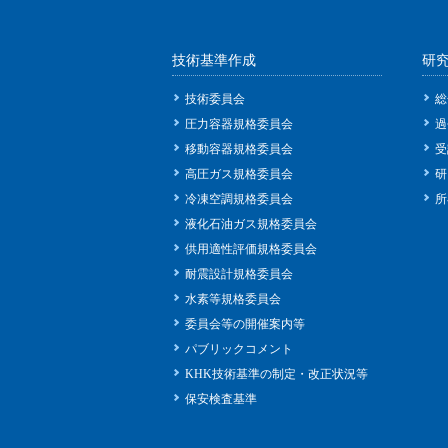
技術基準作成
研
技術委員会
総
圧力容器規格委員会
過
移動容器規格委員会
受
高圧ガス規格委員会
研
冷凍空調規格委員会
所
液化石油ガス規格委員会
供用適性評価規格委員会
耐震設計規格委員会
水素等規格委員会
委員会等の開催案内等
パブリックコメント
KHK技術基準の制定・改正状況等
保安検査基準