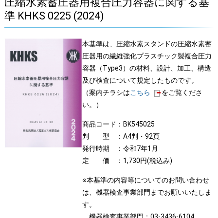
圧縮水素蓄圧器用複合圧力容器に関する基
準 KHKS 0225 (2024)
本基準は、圧縮水素スタンドの圧縮水素蓄
圧器用の繊維強化プラスチック製複合圧力
容器（Type3）の材料、設計、加工、構造
及び検査について規定したものです。
（案内チラシは
こちら
をご覧くださ
い。）
商品コード：BK545025
判 型 ：A4判・92頁
発行時期 ：令和7年1月
定 価 ：1,730円(税込み)
※本基準の内容等についてのお問い合わせ
は、機器検査事業部門までお願いいたしま
す。
機器検査事業部門：03-3436-6104