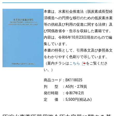
本書は、水素社会推進法（脱炭素成長型経
済構造への円滑な移行のための低炭素水素
等の供給及び利用の促進に関する法律）及
び関係政省令・告示を収録した書籍です。
内容は、令和6年10月23日現在のもので編
集しています。
本書の特長として、引用条文及び参照条文
をわかりやすく色刷りで示しています。
（案内チラシは
こちら
をご覧くださ
い。）
商品コード：BK118025
判 型 ：A5判・278頁
発行時期 ：令和7年2月
定 価 ：5,500円(税込み)