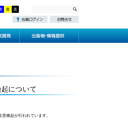
青
黄
黒
・講習
技術基準作成
研究開発
喚起について
注意喚起が行われています。