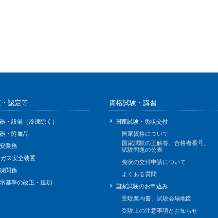
査・認定等
資格試験・講習
器・設備（冷凍除く）
国家試験・免状交付
器・附属品
国家資格について
国家試験の正解答、合格者番号、
安業務
試験問題の公表
Pガス安全装置
免状の交付申請について
凍関係
よくある質問
示基準の改正・追加
国家試験のお申込み
受験案内書、試験会場地図
受験上の注意事項とお知らせ