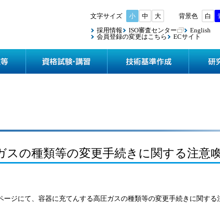
小
中
大
白
採用情報
ISO審査センター
English
会員登録の変更はこちら
ECサイト
協会案内
検査・認定等
資格試験
ガスの種類等の変更手続きに関する注意
ムページにて、容器に充てんする高圧ガスの種類等の変更手続きに関する