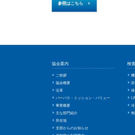
参照はこちら
協会案内
検
ご挨拶
機
協会概要
容
沿革
保
パーパス・ミッション・バリュー
L
事業概要
冷
主な部門紹介
例
所在地
支部からのお知らせ