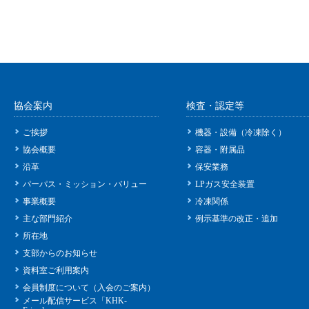
協会案内
検査・認定等
ご挨拶
機器・設備（冷凍除く）
協会概要
容器・附属品
沿革
保安業務
パーパス・ミッション・バリュー
LPガス安全装置
事業概要
冷凍関係
主な部門紹介
例示基準の改正・追加
所在地
支部からのお知らせ
資料室ご利用案内
会員制度について（入会のご案内）
メール配信サービス「KHK-