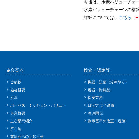
今後は、水素バリューチェ
水素バリューチェーンの構
詳細については、
こちら
協会案内
検査・認定等
ご挨拶
機器・設備（冷凍除く）
協会概要
容器・附属品
沿革
保安業務
パーパス・ミッション・バリュー
LPガス安全装置
事業概要
冷凍関係
主な部門紹介
例示基準の改正・追加
所在地
支部からのお知らせ