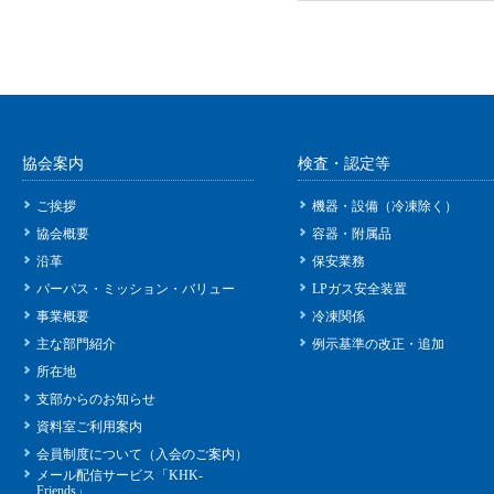
協会案内
検査・認定等
ご挨拶
機器・設備（冷凍除く）
協会概要
容器・附属品
沿革
保安業務
パーパス・ミッション・バリュー
LPガス安全装置
事業概要
冷凍関係
主な部門紹介
例示基準の改正・追加
所在地
支部からのお知らせ
資料室ご利用案内
会員制度について（入会のご案内）
メール配信サービス「KHK-
Friends」