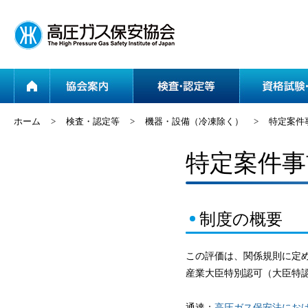
ホーム
協会案内
ホーム
>
検査・認定等
>
機器・設備（冷凍除く）
>
特定案件
特定案件事
制度の概要
この評価は、関係規則に定
産業大臣特別認可（大臣特
通達：
高圧ガス保安法におけ