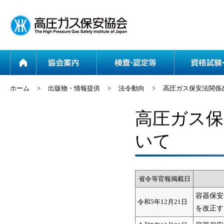
ホーム
協会案内
ホーム
>
出版物・情報提供
>
法令動向
>
高圧ガス保安法関係
高圧ガス保
いて
省令等官報掲載日
容器保安
令和5年12月21日
を改正す