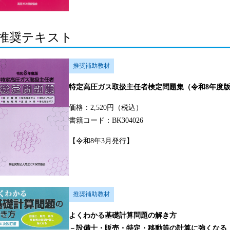
推奨テキスト
推奨補助教材
特定高圧ガス取扱主任者検定問題集（令和8年度
価格：2,520円（税込）
書籍コード：BK304026
【令和8年3月発行】
推奨補助教材
よくわかる基礎計算問題の解き方
－設備士・販売・特定・移動等の計算に強くなる