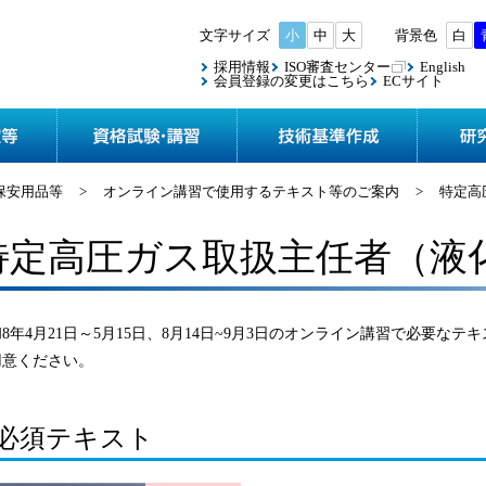
小
中
大
白
採用情報
ISO審査センター
English
会員登録の変更はこちら
ECサイト
協会案内
検査・認定等
資格試験
保安用品等
>
オンライン講習で使用するテキスト等のご案内
>
特定高
特定高圧ガス取扱主任者（液
8年4月21日～5月15日、8月14日~9月3日のオンライン講習で必要
用意ください。
必須テキスト