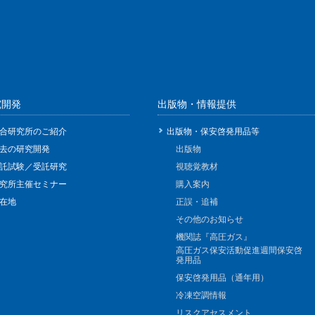
究開発
出版物・情報提供
合研究所のご紹介
出版物・保安啓発用品等
去の研究開発
出版物
託試験／受託研究
視聴覚教材
究所主催セミナー
購入案内
在地
正誤・追補
その他のお知らせ
機関誌『高圧ガス』
高圧ガス保安活動促進週間保安啓
発用品
保安啓発用品（通年用）
冷凍空調情報
リスクアセスメント