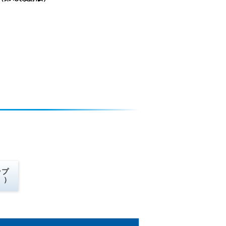
ップ
））