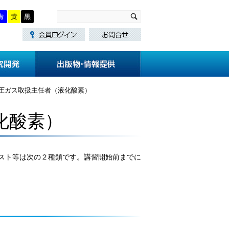
青
黄
黒
・講習
技術基準作成
研究開発
圧ガス取扱主任者（液化酸素）
化酸素）
なテキスト等は次の２種類です。講習開始前までに