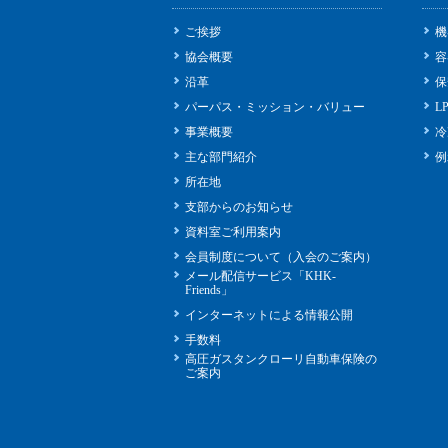
ご挨拶
機
協会概要
容
沿革
保
パーパス・ミッション・バリュー
L
事業概要
冷
主な部門紹介
例
所在地
支部からのお知らせ
資料室ご利用案内
会員制度について（入会のご案内）
メール配信サービス「KHK-
Friends」
インターネットによる情報公開
手数料
高圧ガスタンクローリ自動車保険の
ご案内