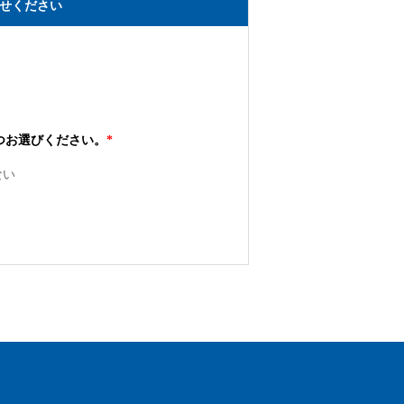
せください
つお選びください。
*
ない