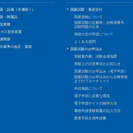
器・設備（冷凍除く）
国家試験・免状交付
器・附属品
国家資格について
国家試験の正解答、合格者番号、
安業務
試験問題の公表
Pガス安全装置
免状の交付申請について
凍関係
よくある質問
示基準の改正・追加
国家試験のお申込み
受験案内書、試験会場地図
受験上の注意事項とお知らせ
国家試験のお申込み（電子申請）
国家試験のお申込みから合格発表
までのフローチャート
科目免除について
電子申請に必要な環境
電子申請サイトの操作方法
書面申請受験願書の記入方法
変更手続き用申請書