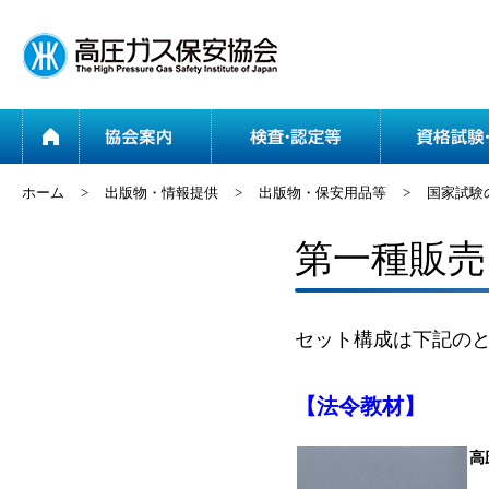
ホーム
協会案内
ホーム
>
出版物・情報提供
>
出版物・保安用品等
>
国家試験
第一種販売
セット構成は下記の
【法令教材】
高