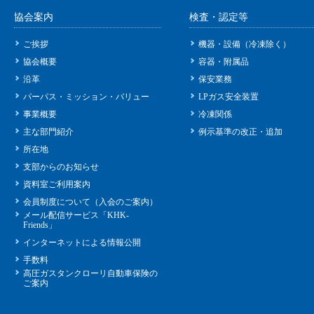
協会案内
検査・認定等
ご挨拶
機器・設備（冷凍除く）
協会概要
容器・附属品
沿革
保安業務
パーパス・ミッション・バリュー
LPガス安全装置
事業概要
冷凍関係
主な部門紹介
例示基準の改正・追加
所在地
支部からのお知らせ
資料室ご利用案内
会員制度について（入会のご案内）
メール配信サービス「KHK-
Friends」
インターネットによる情報公開
手数料
高圧ガスタンクローリ自動車保険の
ご案内