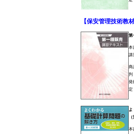
【保安管理技術教
第
本
講
商
判
発
定
よ
（
本