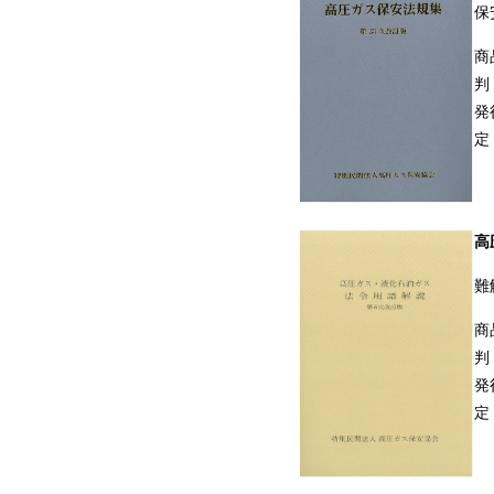
保
商
判
発
定
高
難
商
判
発
定