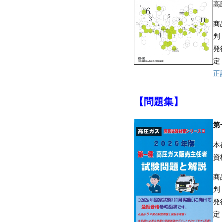
高
商
判
発
定
正
【問題集】
第
本
資
商
判
発
定