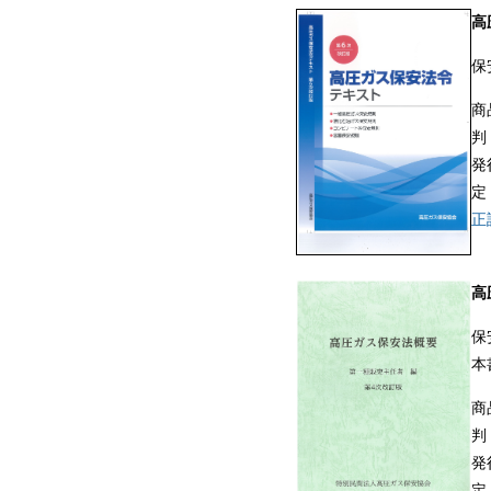
高
保
商
判
発
定
正
高
保
本
商
判
発
定