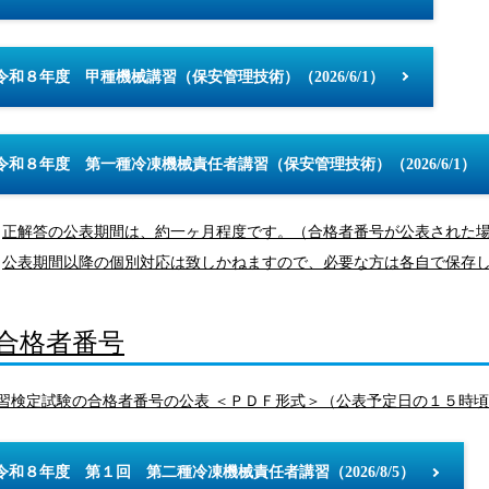
令和８年度 甲種機械講習（保安管理技術）（2026/6/1）
令和８年度 第一種冷凍機械責任者講習（保安管理技術）（2026/6/1）
正解答の公表期間は、約一ヶ月程度です。（合格者番号が公表された
公表期間以降の個別対応は致しかねますので、必要な方は各自で保存
合格者番号
講習検定試験の合格者番号の公表 ＜ＰＤＦ形式＞（公表予定日の１５時
令和８年度 第１回 第二種冷凍機械責任者講習（2026/8/5）