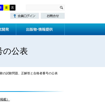
青
黄
黒
・講習
技術基準作成
研究開発
号の公表
験の試験問題、正解答と合格者番号の公表
に掲載）