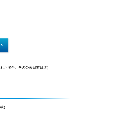
された場合、その公表日前日迄）
掲載）