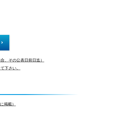
場合、その公表日前日迄）
して下さい。
頃に掲載）