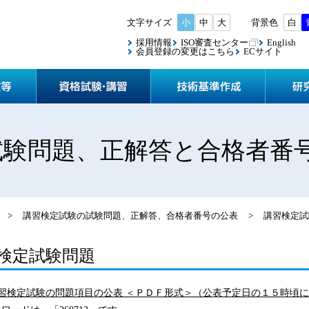
小
中
大
白
採用情報
ISO審査センター
English
会員登録の変更はこちら
ECサイト
協会案内
検査・認定等
資格試験
試験問題、正解答と合格者番
>
講習検定試験の試験問題、正解答、合格者番号の公表
>
講習検定試
検定試験問題
講習検定試験の問題項目の公表 ＜ＰＤＦ形式＞（公表予定日の１５時頃