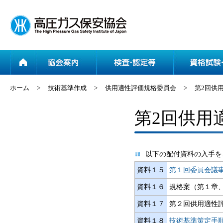
ホーム
協会案内
ホーム
>
技術基準作成
>
供用適性評価規格委員会
>
第2回供
第2回供用
以下の配付資料の入手を
資料１５
第１回委員会議
資料１６
規格案（第１章
資料１７
第２回供用適性
資料１８
技術基準策定手