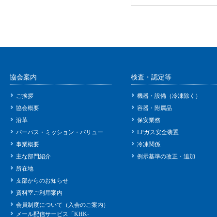
協会案内
検査・認定等
ご挨拶
機器・設備（冷凍除く）
協会概要
容器・附属品
沿革
保安業務
パーパス・ミッション・バリュー
LPガス安全装置
事業概要
冷凍関係
主な部門紹介
例示基準の改正・追加
所在地
支部からのお知らせ
資料室ご利用案内
会員制度について（入会のご案内）
メール配信サービス「KHK-