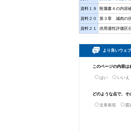
資料１９
附属書４の内容
資料２０
第３章 減肉の
資料２１
供用適性評価区分
より良いウェ
このページの内容は
はい
いいえ
どのような点で、そ
文章表現
図