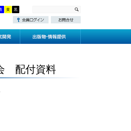
青
黄
黒
・講習
技術基準作成
研究開発
会 配付資料
。