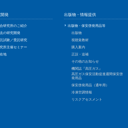
究開発
出版物・情報提供
合研究所のご紹介
出版物・保安啓発用品等
去の研究開発
出版物
託試験／受託研究
視聴覚教材
究所主催セミナー
購入案内
在地
正誤・追補
その他のお知らせ
機関誌『高圧ガス』
高圧ガス保安活動促進週間保安啓
発用品
保安啓発用品（通年用）
冷凍空調情報
リスクアセスメント