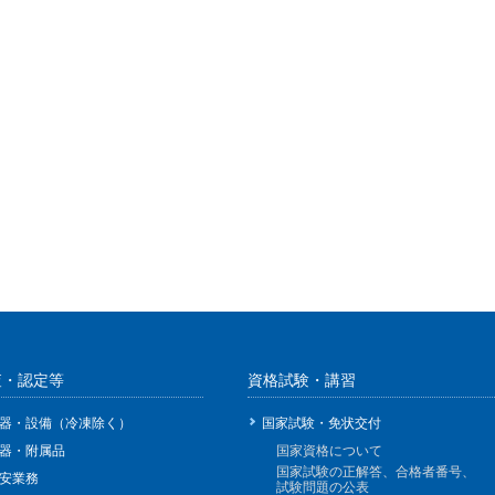
査・認定等
資格試験・講習
器・設備（冷凍除く）
国家試験・免状交付
器・附属品
国家資格について
国家試験の正解答、合格者番号、
安業務
試験問題の公表