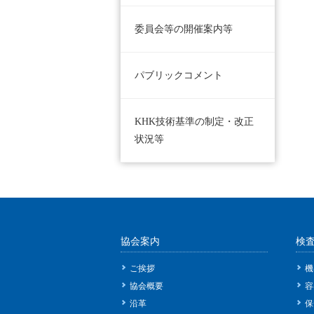
委員会等の開催案内等
パブリックコメント
KHK技術基準の制定・改正
状況等
協会案内
検
ご挨拶
機
協会概要
容
沿革
保