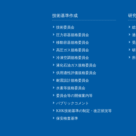
技術基準作成
研
技術委員会
総
圧力容器規格委員会
過
移動容器規格委員会
受
高圧ガス規格委員会
研
冷凍空調規格委員会
所
液化石油ガス規格委員会
供用適性評価規格委員会
耐震設計規格委員会
水素等規格委員会
委員会等の開催案内等
パブリックコメント
KHK技術基準の制定・改正状況等
保安検査基準