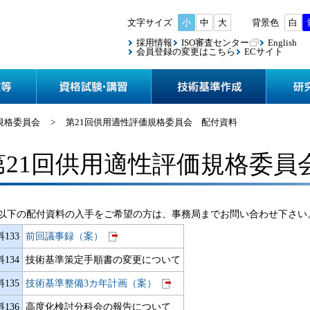
小
中
大
白
採用情報
ISO審査センター
English
会員登録の変更はこちら
ECサイト
協会案内
検査・認定等
資格試験
規格委員会
>
第21回供用適性評価規格委員会 配付資料
第21回供用適性評価規格委員
以下の配付資料の入手をご希望の方は、事務局までお問い合わせ下さい
133
前回議事録（案）
134
技術基準策定手順書の変更について
135
技術基準整備3カ年計画（案）
136
高度化検討分科会の報告について