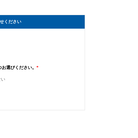
せください
つお選びください。
*
ない