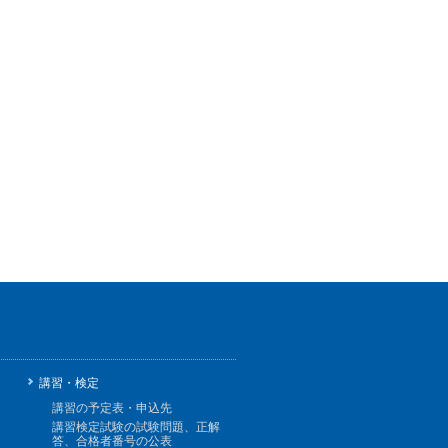
講習・検定
講習の予定表・申込先
講習検定試験の試験問題、正解
答、合格者番号の公表