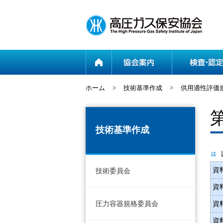
ホーム
ホーム
>
技術基準作成
>
供用適性評価
技術基準作成
資料
技術委員会
資料
圧力容器規格委員会
資料
資料