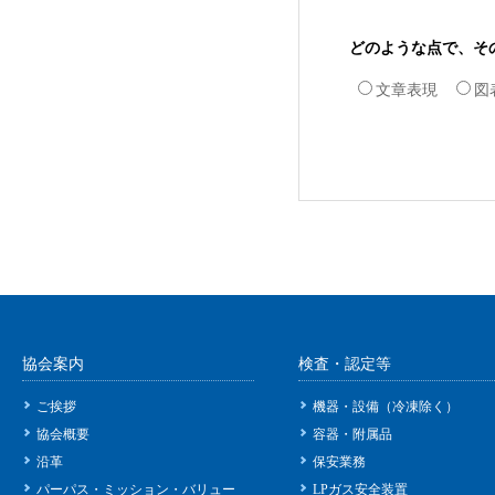
どのような点で、そ
文章表現
図
協会案内
検査・認定等
ご挨拶
機器・設備（冷凍除く）
協会概要
容器・附属品
沿革
保安業務
パーパス・ミッション・バリュー
LPガス安全装置