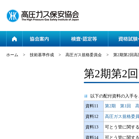
ホーム
協会案内
ホーム
>
技術基準作成
>
高圧ガス規格委員会
>
第2期第2回
第2期第2
以下の配付資料の入手を
資料11
第2期 第1回 
資料12
高圧ガス規格委員会
資料13
可とう管に関する
資料14
可とう管に関する