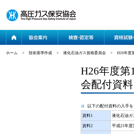
ホーム
協会案内
ホーム
>
技術基準作成
>
液化石油ガス規格委員会
>
H26年
H26年度
会配付資料
以下の配付資料の入手を
資料1
液化石油ガ
資料2
平成21年度