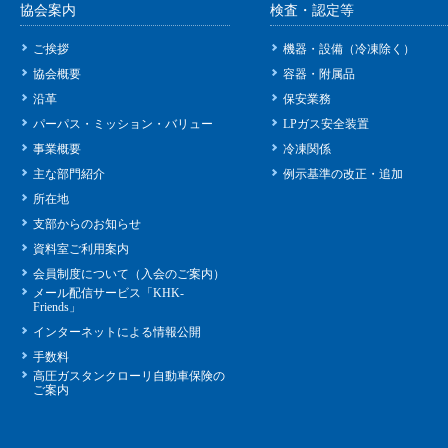
協会案内
検査・認定等
ご挨拶
機器・設備（冷凍除く）
協会概要
容器・附属品
沿革
保安業務
パーパス・ミッション・バリュー
LPガス安全装置
事業概要
冷凍関係
主な部門紹介
例示基準の改正・追加
所在地
支部からのお知らせ
資料室ご利用案内
会員制度について（入会のご案内）
メール配信サービス「KHK-
Friends」
インターネットによる情報公開
手数料
高圧ガスタンクローリ自動車保険の
ご案内