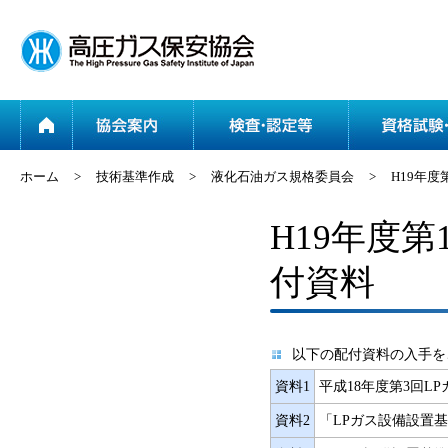
ホーム
協会案内
ホーム
>
技術基準作成
>
液化石油ガス規格委員会
>
H19年
H19年度
付資料
以下の配付資料の入手を
資料1
平成18年度第3回
資料2
「LPガス設備設置基