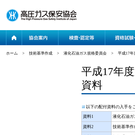
ホーム
協会案内
ホーム
>
技術基準作成
>
液化石油ガス規格委員会
>
平成17
平成17年
資料
以下の配付資料の入手を
資料1
液化石油ガ
資料2
技術基準作