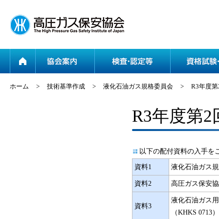
ホーム
協会案内
ホーム
>
技術基準作成
>
液化石油ガス規格委員会
>
R3年度
R3年度第
以下の配付資料の入手を
資料1
液化石油ガス規
資料2
高圧ガス保安協
液化石油ガス用
資料3
（KHKS 07