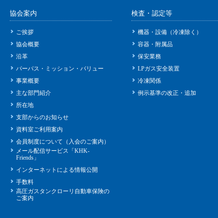
協会案内
検査・認定等
ご挨拶
機器・設備（冷凍除く）
協会概要
容器・附属品
沿革
保安業務
パーパス・ミッション・バリュー
LPガス安全装置
事業概要
冷凍関係
主な部門紹介
例示基準の改正・追加
所在地
支部からのお知らせ
資料室ご利用案内
会員制度について（入会のご案内）
メール配信サービス「KHK-
Friends」
インターネットによる情報公開
手数料
高圧ガスタンクローリ自動車保険の
ご案内