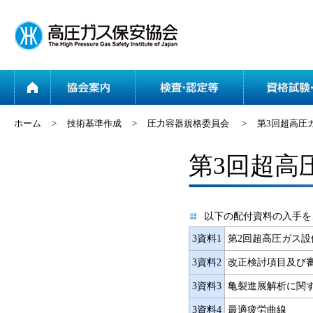
ホーム
協会案内
ホーム
>
技術基準作成
>
圧力容器規格委員会
>
第3回超高圧
第3回超高
以下の配付資料の入手を
3資料1
第2回超高圧ガス
3資料2
改正検討項目及び
3資料3
亀裂進展解析に関
3資料4
最適疲労曲線