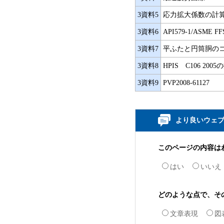
3資料5
応力拡大係数の計
3資料6
API579-1/ASME FFS-
3資料7
平ふたと円筒胴の
3資料8
HPIS C106 200
3資料9
PVP2008-61127
より良いウェ
このページの内容は
はい
いいえ
どのような点で、そ
文章表現
図