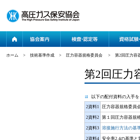
ホーム
協会案内
ホーム
>
技術基準作成
>
圧力容器規格委員会
>
第2回圧力容
第2回圧力
以下の配付資料の入手を
2資料1
圧力容器規格委員
2資料2
第１回圧力容器規格
2資料3
溶接施行方法の基準
2資料4
安全率2.4の基準と