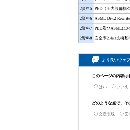
2資料5
PED（圧力設備指令
2資料6
ASME Div.2 Re
2資料7
PED及びASME
2資料8
安全率2.4の技術
より良いウェ
このページの内容は
はい
いいえ
どのような点で、そ
文章表現
図