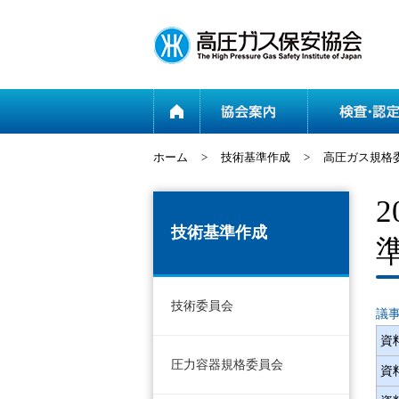
ホーム
ホーム
>
技術基準作成
>
高圧ガス規格
技術基準作成
技術委員会
議
資
圧力容器規格委員会
資