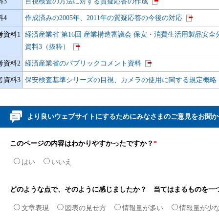
料3
目視検査の方法に対する質疑応答の作成
料4
作成済みの2005年、2011年の質疑応答の今後の対応
考資料1
経済産業省 第16回 産業構造審議会 保安・消費生活用製品安全分
資料3（抜粋）
考資料2
経済産業省のパブリックコメント資料
考資料3
保安検査基準シリーズの目視、カメラの使用に関する規定概略
より良いウェブサイトにするためにみなさまのご意見をお聞か
このページの内容はわかりやすかったですか？
*
はい
いいえ
どのような点で、そのように感じましたか？ 当てはまるものを一
文章表現
図表の見せ方
情報量が多い
情報量が少