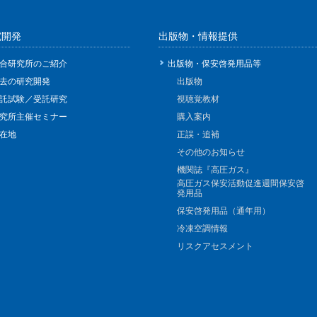
究開発
出版物・情報提供
合研究所のご紹介
出版物・保安啓発用品等
去の研究開発
出版物
託試験／受託研究
視聴覚教材
究所主催セミナー
購入案内
在地
正誤・追補
その他のお知らせ
機関誌『高圧ガス』
高圧ガス保安活動促進週間保安啓
発用品
保安啓発用品（通年用）
冷凍空調情報
リスクアセスメント