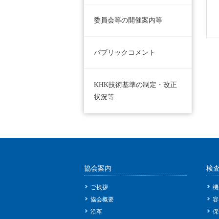
委員会等の開催案内等
パブリックコメント
KHK技術基準の制定・改正
状況等
協会案内
検
ご挨拶
機
協会概要
容
沿革
保