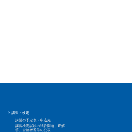
講習・検定
講習の予定表・申込先
講習検定試験の試験問題、正解
答、合格者番号の公表