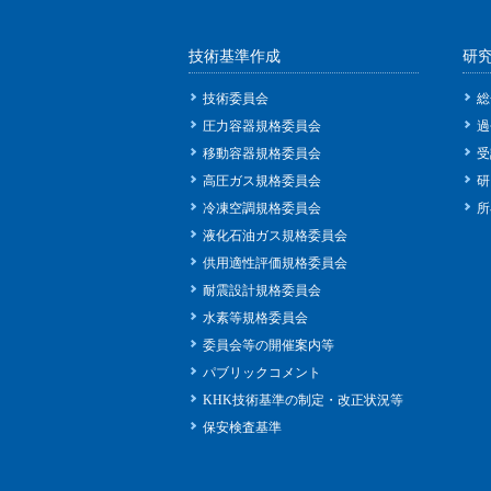
技術基準作成
研
技術委員会
総
圧力容器規格委員会
過
移動容器規格委員会
受
高圧ガス規格委員会
研
冷凍空調規格委員会
所
液化石油ガス規格委員会
供用適性評価規格委員会
耐震設計規格委員会
水素等規格委員会
委員会等の開催案内等
パブリックコメント
KHK技術基準の制定・改正状況等
保安検査基準