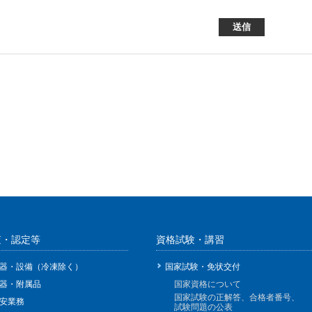
査・認定等
資格試験・講習
器・設備（冷凍除く）
国家試験・免状交付
器・附属品
国家資格について
国家試験の正解答、合格者番号、
安業務
試験問題の公表