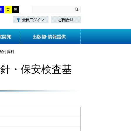
青
黄
黒
・講習
技術基準作成
研究開発
 配付資料
指針・保安検査基