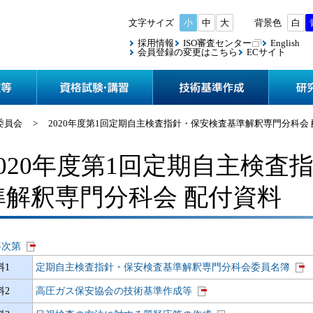
小
中
大
白
採用情報
ISO審査センター
English
会員登録の変更はこちら
ECサイト
協会案内
検査・認定等
資格試験
委員会
>
2020年度第1回定期自主検査指針・保安検査基準解釈専門分科会
2020年度第1回定期自主検査
準解釈専門分科会 配付資料
事次第
料1
定期自主検査指針・保安検査基準解釈専門分科会委員名簿
料2
高圧ガス保安協会の技術基準作成等