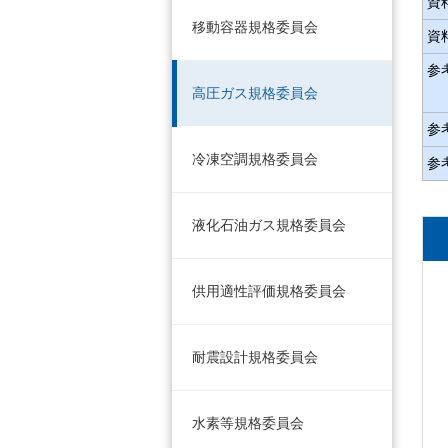
資
移動容器規格委員会
資
参
高圧ガス規格委員会
参
冷凍空調規格委員会
参
液化石油ガス規格委員会
供用適性評価規格委員会
耐震設計規格委員会
水素等規格委員会