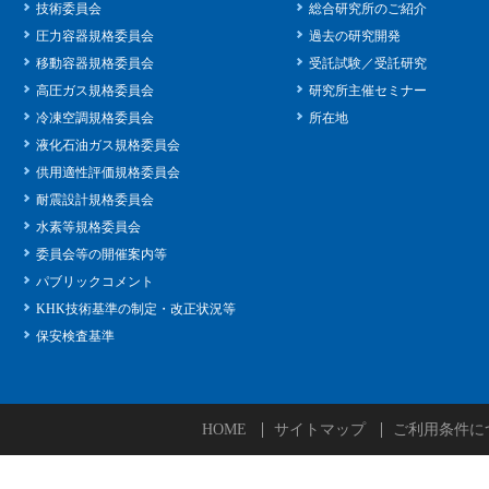
技術委員会
総合研究所のご紹介
圧力容器規格委員会
過去の研究開発
移動容器規格委員会
受託試験／受託研究
高圧ガス規格委員会
研究所主催セミナー
冷凍空調規格委員会
所在地
液化石油ガス規格委員会
供用適性評価規格委員会
耐震設計規格委員会
水素等規格委員会
委員会等の開催案内等
パブリックコメント
KHK技術基準の制定・改正状況等
保安検査基準
HOME
サイトマップ
ご利用条件に