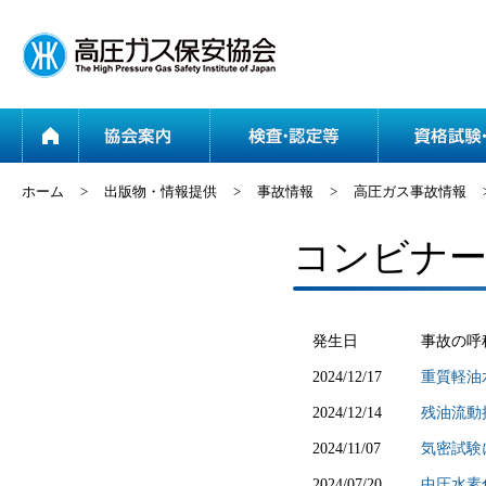
ホーム
協会案内
ホーム
>
出版物・情報提供
>
事故情報
>
高圧ガス事故情報
コンビナー
発生日
事故の呼
2024/12/17
重質軽油
2024/12/14
残油流動
2024/11/07
気密試験
2024/07/20
中圧水素